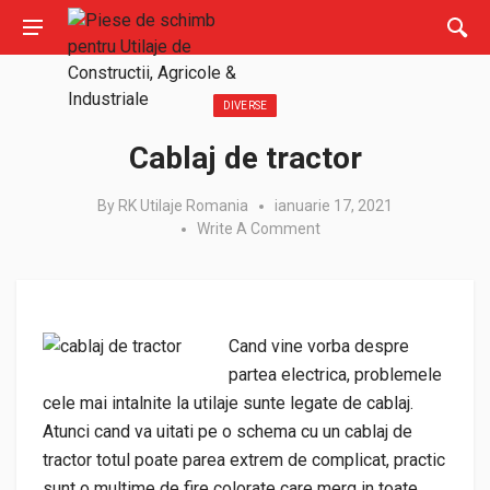
Posted in:
DIVERSE
Cablaj de tractor
By
RK Utilaje Romania
ianuarie 17, 2021
Write A Comment
Cand vine vorba despre
partea electrica, problemele
cele mai intalnite la utilaje sunte legate de cablaj.
Atunci cand va uitati pe o schema cu un cablaj de
tractor totul poate parea extrem de complicat, practic
sunt o multime de fire colorate care merg in toate