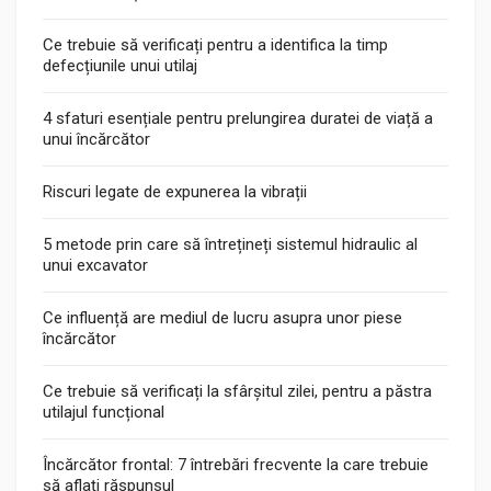
Ce trebuie să verificați pentru a identifica la timp
defecțiunile unui utilaj
4 sfaturi esențiale pentru prelungirea duratei de viață a
unui încărcător
Riscuri legate de expunerea la vibrații
5 metode prin care să întrețineți sistemul hidraulic al
unui excavator
Ce influență are mediul de lucru asupra unor piese
încărcător
Ce trebuie să verificați la sfârșitul zilei, pentru a păstra
utilajul funcțional
Încărcător frontal: 7 întrebări frecvente la care trebuie
să aflați răspunsul