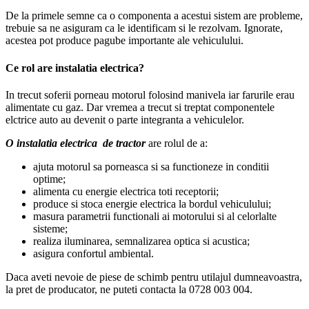
De la primele semne ca o componenta a acestui sistem are probleme,
trebuie sa ne asiguram ca le identificam si le rezolvam. Ignorate,
acestea pot produce pagube importante ale vehiculului.
Ce rol are instalatia electrica?
In trecut soferii porneau motorul folosind manivela iar farurile erau
alimentate cu gaz. Dar vremea a trecut si treptat componentele
elctrice auto au devenit o parte integranta a vehiculelor.
O instalatia electrica de tractor
are rolul de a:
ajuta motorul sa porneasca si sa functioneze in conditii
optime;
alimenta cu energie electrica toti receptorii;
produce si stoca energie electrica la bordul vehiculului;
masura parametrii functionali ai motorului si al celorlalte
sisteme;
realiza iluminarea, semnalizarea optica si acustica;
asigura confortul ambiental.
Daca aveti nevoie de piese de schimb pentru utilajul dumneavoastra,
la pret de producator, ne puteti contacta la 0728 003 004.