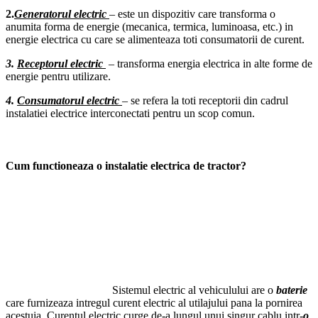
2.
Generatorul electric
– este un dispozitiv care transforma o
anumita forma de energie (mecanica, termica, luminoasa, etc.) in
energie electrica cu care se alimenteaza toti consumatorii de curent.
3.
Receptorul electric
– transforma energia electrica in alte forme de
energie pentru utilizare.
4.
Consumatorul electric
– se refera la toti receptorii din cadrul
instalatiei electrice interconectati pentru un scop comun.
Cum functioneaza o instalatie electrica de tractor?
Sistemul electric al vehiculului are o
baterie
care furnizeaza intregul curent electric al utilajului pana la pornirea
acestuia. Curentul electric curge de-a lungul unui singur cablu intr-
o