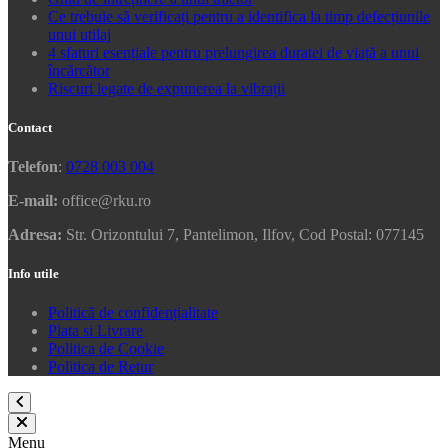
Ce trebuie să verificați pentru a identifica la timp defecțiunile
unui utilaj
4 sfaturi esențiale pentru prelungirea duratei de viață a unui
încărcător
Riscuri legate de expunerea la vibrații
Contact
Telefon
:
0728 003 004
E-mail:
office@rku.ro
Adresa:
Str. Orizontului 7, Pantelimon, Ilfov, Cod Postal: 077145
Info utile
Politică de confidențialitate
Plata si Livrare
Politica de Cookie
Politica de Retur
Menu