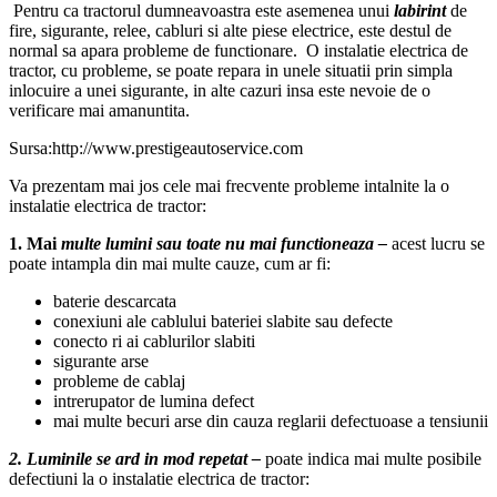
Pentru ca tractorul dumneavoastra este asemenea unui
labirint
de
fire, sigurante, relee, cabluri si alte piese electrice, este destul de
normal sa apara probleme de functionare. O instalatie electrica de
tractor, cu probleme, se poate repara in unele situatii prin simpla
inlocuire a unei sigurante, in alte cazuri insa este nevoie de o
verificare mai amanuntita.
Sursa:http://www.prestigeautoservice.com
Va prezentam mai jos cele mai frecvente probleme intalnite la o
instalatie electrica de tractor:
1. Mai
multe lumini sau toate nu mai functioneaza –
acest lucru se
poate intampla din mai multe cauze, cum ar fi:
baterie descarcata
conexiuni ale cablului bateriei slabite sau defecte
conecto ri ai cablurilor slabiti
sigurante arse
probleme de cablaj
intrerupator de lumina defect
mai multe becuri arse din cauza reglarii defectuoase a tensiunii
2. Luminile se ard in mod repetat –
poate indica mai multe posibile
defectiuni la o instalatie electrica de tractor: