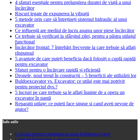
4 sfaturi esențiale pentru prelungirea duratei de viață a unui
încărcător
Riscuri legate de expunerea la vibrații
5 metode prin care să întrețineți sistemul hidraulic al unui
excavator
Ce influență are mediul de lucru asupra unor piese încărcător
Ce trebuie să verificați la sfârșitul zilei, pentru a păstra utilajul
funcțional
Încărcător frontal: 7 întrebări frecvente la care trebuie să aflați
răspunsul
5 avantaje de care puteți beneficia dacă folosiți o cuplă rapidă
pentru excavator
Sfaturi pentru o încărcare rapidă și eficientă
Dronele, noul trend în construcții – 5 beneficii ale utilizării lor
Buldoexcavator vs. Excavator: ce utilaj este mai potrivit
pentru proiectul dvs.?
5 lucruri pe care trebuie sa le aflați înainte de a opera un
excavator în pantă
Reparatii utilaje: ce puteti face singur si cand aveti nevoie de
ajutor?
Info utile
6 sfaturi pentru cumpărarea unui buldoexcavator
Ghid de întreținere a unui tractor