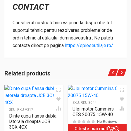
CONTACT
Consilierul nostru tehnic va pune la dispozitie tot
suportul tehnic pentru rezolvarea problemelor de
ordin tehnic al utilajului dumneavoastra . Ne puteti
contacta direct pe pagina
https://epieseutilaje.ro/
Related products
SKU:
RKU-3044
Ulei motor Cummins
SKU:
RKU-V317
CES 20075 15W-40
Dinte cupa flansa dubla
laterala dreapta JCB
No Reviews
3CX 4CX
Citește mai mult