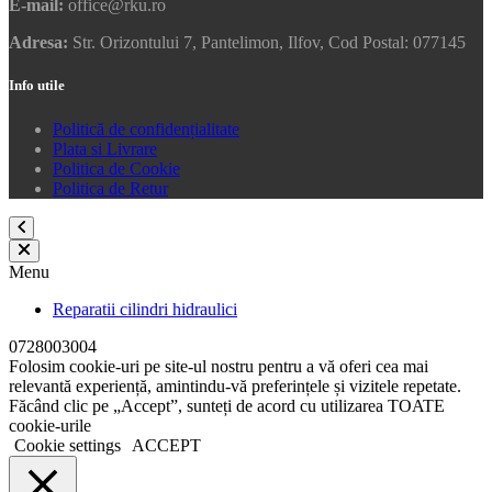
E-mail:
office@rku.ro
Adresa:
Str. Orizontului 7, Pantelimon, Ilfov, Cod Postal: 077145
Info utile
Politică de confidențialitate
Plata si Livrare
Politica de Cookie
Politica de Retur
Menu
Reparatii cilindri hidraulici
0728003004
Folosim cookie-uri pe site-ul nostru pentru a vă oferi cea mai
relevantă experiență, amintindu-vă preferințele și vizitele repetate.
Făcând clic pe „Accept”, sunteți de acord cu utilizarea TOATE
cookie-urile
Cookie settings
ACCEPT