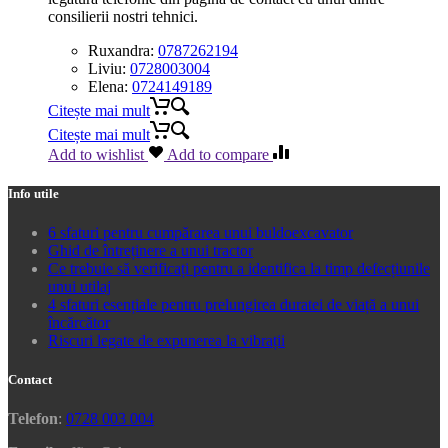
consilierii nostri tehnici.
Ruxandra:
0787262194
Liviu:
0728003004
Elena:
0724149189
Citește mai mult
Citește mai mult
Add to wishlist
Add to compare
Info utile
6 sfaturi pentru cumpărarea unui buldoexcavator
Ghid de întreținere a unui tractor
Ce trebuie să verificați pentru a identifica la timp defecțiunile
unui utilaj
4 sfaturi esențiale pentru prelungirea duratei de viață a unui
încărcător
Riscuri legate de expunerea la vibrații
Contact
Telefon
:
0728 003 004