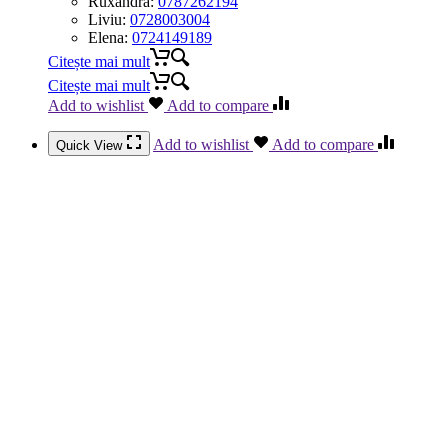
Ruxandra:
0787262194
Liviu:
0728003004
Elena:
0724149189
Citește mai mult
Citește mai mult
Add to wishlist
Add to compare
Add to wishlist
Add to compare
Quick View