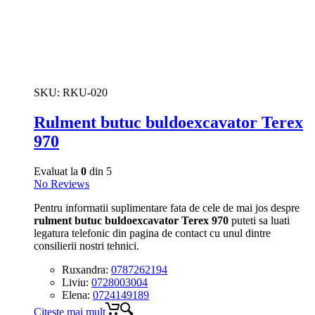
SKU:
RKU-020
Rulment butuc buldoexcavator Terex
970
Evaluat la
0
din 5
No Reviews
Pentru informatii suplimentare fata de cele de mai jos despre
rulment butuc buldoexcavator Terex 970
puteti sa luati
legatura telefonic din pagina de contact cu unul dintre
consilierii nostri tehnici.
Ruxandra:
0787262194
Liviu:
0728003004
Elena:
0724149189
Citește mai mult