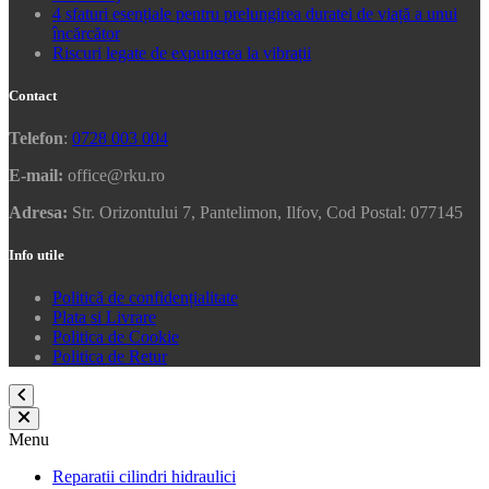
4 sfaturi esențiale pentru prelungirea duratei de viață a unui
încărcător
Riscuri legate de expunerea la vibrații
Contact
Telefon
:
0728 003 004
E-mail:
office@rku.ro
Adresa:
Str. Orizontului 7, Pantelimon, Ilfov, Cod Postal: 077145
Info utile
Politică de confidențialitate
Plata si Livrare
Politica de Cookie
Politica de Retur
Menu
Reparatii cilindri hidraulici