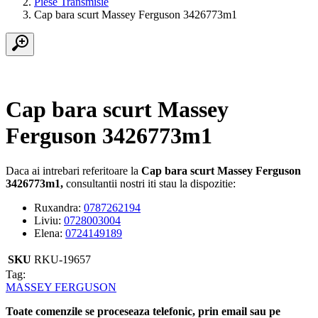
Piese Transmisie
Cap bara scurt Massey Ferguson 3426773m1
Cap bara scurt Massey
Ferguson 3426773m1
Daca ai intrebari referitoare la
Cap bara scurt Massey Ferguson
3426773m1,
consultantii nostri iti stau la dispozitie:
Ruxandra:
0787262194
Liviu:
0728003004
Elena:
0724149189
SKU
RKU-19657
Tag:
MASSEY FERGUSON
Toate comenzile se proceseaza telefonic, prin email sau pe