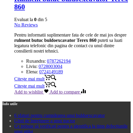
860
Evaluat la
0
din 5
No Reviews
Pentru informatii suplimentare fata de cele de mai jos despre
rulment butuc buldoexcavator Terex 860
puteti sa luati
legatura telefonic din pagina de contact cu unul dintre
consilierii nostri tehnici.
Ruxandra:
0787262194
Liviu:
0728003004
Elena:
0724149189
Citește mai mult
Citește mai mult
Add to wishlist
Add to compare
Info utile
6 sfaturi pentru cumpărarea unui buldoexcavator
Ghid de întreținere a unui tractor
Ce trebuie să verificați pentru a identifica la timp defecțiunile
unui utilaj