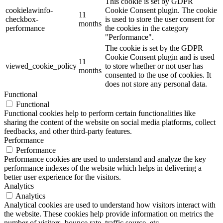
This cookie is set by GDPR
cookielawinfo-
Cookie Consent plugin. The cookie
11
checkbox-
is used to store the user consent for
months
performance
the cookies in the category
"Performance".
The cookie is set by the GDPR
Cookie Consent plugin and is used
11
viewed_cookie_policy
to store whether or not user has
months
consented to the use of cookies. It
does not store any personal data.
Functional
Functional
Functional cookies help to perform certain functionalities like
sharing the content of the website on social media platforms, collect
feedbacks, and other third-party features.
Performance
Performance
Performance cookies are used to understand and analyze the key
performance indexes of the website which helps in delivering a
better user experience for the visitors.
Analytics
Analytics
Analytical cookies are used to understand how visitors interact with
the website. These cookies help provide information on metrics the
number of visitors, bounce rate, traffic source, etc.