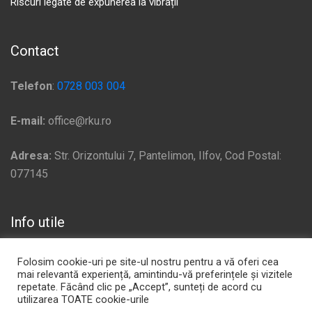
Riscuri legate de expunerea la vibrații
Contact
Telefon
:
0728 003 004
E-mail:
office@rku.ro
Adresa:
Str. Orizontului 7, Pantelimon, Ilfov, Cod Postal:
077145
Info utile
Politică de confidențialitate
Folosim cookie-uri pe site-ul nostru pentru a vă oferi cea
mai relevantă experiență, amintindu-vă preferințele și vizitele
Plata si Livrare
repetate. Făcând clic pe „Accept”, sunteți de acord cu
utilizarea TOATE cookie-urile
Politica de Cookie