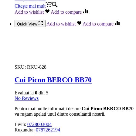
Citește mai mult
Add to wishlist
Add to compare
Add to wishlist
Add to compare
Quick View
SKU:
RKU-828
Cui Picon BERCO BB70
Evaluat la
0
din 5
No Reviews
Pentru mai multe informatii despre
Cui Picon BERCO BB70
va rugam apelati unul dintre consultantii nostrii.
Liviu:
0728003004
Ruxandra:
0787262194