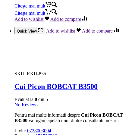
Citește mai mult
Citește mai mult
Add to wishlist
Add to compare
Add to wishlist
Add to compare
Quick View
SKU:
RKU-835
Cui Picon BOBCAT B3500
Evaluat la
0
din 5
No Reviews
Pentru mai multe informatii despre
Cui Picon BOBCAT
B3500
va rugam apelati unul dintre consultantii nostrii.
Liviu:
0728003004