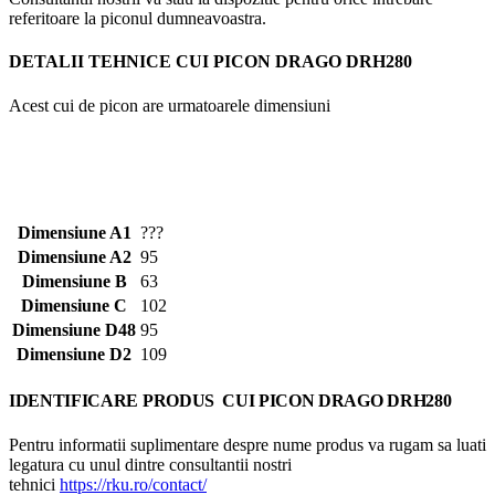
referitoare la piconul dumneavoastra.
DETALII TEHNICE
CUI PICON DRAGO DRH280
Acest cui de picon are urmatoarele dimensiuni
Dimensiune A1
???
Dimensiune A2
95
Dimensiune B
63
Dimensiune C
102
Dimensiune D48
95
Dimensiune D2
109
IDENTIFICARE PRODUS CUI PICON DRAGO DRH280
Pentru informatii suplimentare despre nume produs va rugam sa luati
legatura cu unul dintre consultantii nostri
tehnici
https://rku.ro/contact/