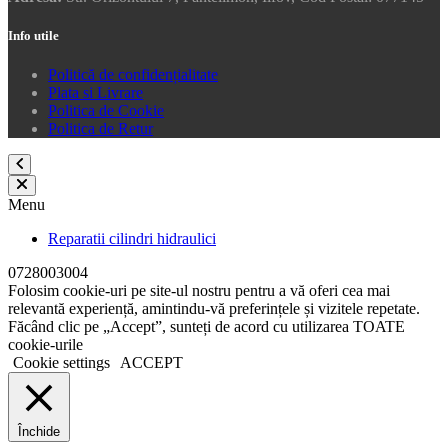
Info utile
Politică de confidențialitate
Plata si Livrare
Politica de Cookie
Politica de Retur
Menu
Reparatii cilindri hidraulici
0728003004
Folosim cookie-uri pe site-ul nostru pentru a vă oferi cea mai
relevantă experiență, amintindu-vă preferințele și vizitele repetate.
Făcând clic pe „Accept”, sunteți de acord cu utilizarea TOATE
cookie-urile
Cookie settings
ACCEPT
Închide