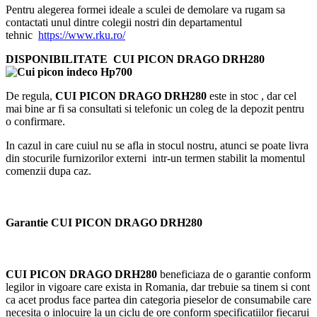
Pentru alegerea formei ideale a sculei de demolare va rugam sa
contactati unul dintre colegii nostri din departamentul
tehnic
https://www.rku.ro/
DISPONIBILITATE CUI PICON DRAGO DRH280
De regula,
CUI PICON DRAGO DRH280
este in stoc , dar cel
mai bine ar fi sa consultati si telefonic un coleg de la depozit pentru
o confirmare.
In cazul in care cuiul nu se afla in stocul nostru, atunci se poate livra
din stocurile furnizorilor externi intr-un termen stabilit la momentul
comenzii dupa caz.
Garantie CUI PICON DRAGO DRH280
CUI PICON DRAGO DRH280
beneficiaza de o garantie conform
legilor in vigoare care exista in Romania, dar trebuie sa tinem si cont
ca acet produs face partea din categoria pieselor de consumabile care
necesita o inlocuire la un ciclu de ore conform specificatiilor fiecarui