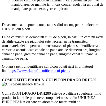
Scoateti cuiul de picon in cazurile in care greutatea permite
manipularea cu mainile iar in caz contrar apelati la un utilaj de
manipulare pentru extragere cui picon.
De asemenea, ne puteti contacta la sediul nostru, pentru inlocuire
GRATIS cui picon
Dupa ce reusiti sa demontati cuiul de picon, in cazul in care nu aveti
detaliile exacte ale piconului este necesar sa ne transmiteti
urmatoarele detalii pentru dimensionare cui picon si identificarea
corecta a acetuia: cate canale de pana are, ce diametru are, lungime
canal de pana, grosime canal de pana, lungime capat cui pana la
cananlul de pana.
O plansa pentru identificare cui picon puteti gasi in urmatorul
link
https://www.rku.ro/identificare-cui-picon/
COMPOZITIE PRODUS
CUI PICON DRAGO DRH280
CUI PICON DRAGO DRH280 este de o calitate superioara, fiind
produs in fabricile partenere companiei noastre din UNIUNEA
EUROPEANA cu care colaboram de foarte multi ani.