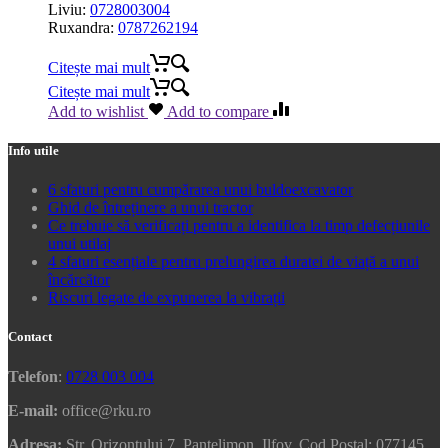
Liviu:
0728003004
Ruxandra:
0787262194
Citește mai mult
Citește mai mult
Add to wishlist
Add to compare
Info utile
6 sfaturi pentru cumpărarea unui buldoexcavator
Ghid de întreținere a unui tractor
Ce trebuie să verificați pentru a identifica la timp defecțiunile
unui utilaj
4 sfaturi esențiale pentru prelungirea duratei de viață a unui
încărcător
Riscuri legate de expunerea la vibrații
Contact
Telefon
:
0728 003 004
E-mail:
office@rku.ro
Adresa:
Str. Orizontului 7, Pantelimon, Ilfov, Cod Postal: 077145