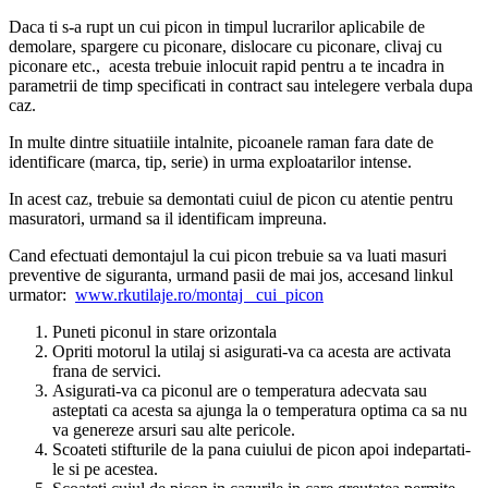
Daca ti s-a rupt un cui picon in timpul lucrarilor aplicabile de
demolare, spargere cu piconare, dislocare cu piconare, clivaj cu
piconare etc., acesta trebuie inlocuit rapid pentru a te incadra in
parametrii de timp specificati in contract sau intelegere verbala dupa
caz.
In multe dintre situatiile intalnite, picoanele raman fara date de
identificare (marca, tip, serie) in urma exploatarilor intense.
In acest caz, trebuie sa demontati cuiul de picon cu atentie pentru
masuratori, urmand sa il identificam impreuna.
Cand efectuati demontajul la cui picon trebuie sa va luati masuri
preventive de siguranta, urmand pasii de mai jos, accesand linkul
urmator:
www.rkutilaje.ro/montaj _cui_picon
Puneti piconul in stare orizontala
Opriti motorul la utilaj si asigurati-va ca acesta are activata
frana de servici.
Asigurati-va ca piconul are o temperatura adecvata sau
asteptati ca acesta sa ajunga la o temperatura optima ca sa nu
va genereze arsuri sau alte pericole.
Scoateti stifturile de la pana cuiului de picon apoi indepartati-
le si pe acestea.