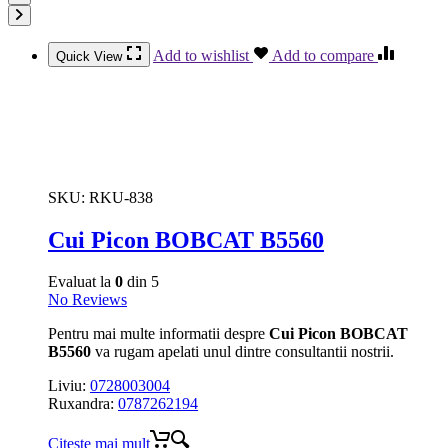
Add to wishlist
Add to compare
Quick View
SKU:
RKU-838
Cui Picon BOBCAT B5560
Evaluat la
0
din 5
No Reviews
Pentru mai multe informatii despre
Cui Picon BOBCAT
B5560
va rugam apelati unul dintre consultantii nostrii.
Liviu:
0728003004
Ruxandra:
0787262194
Citește mai mult