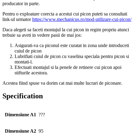
producator in parte.
Pentru o exploatare corecta a acestui cui picon puteti sa consultati
link-ul urmator
https://www.mechanicus.ro/mod-utilizare-cui-picon/
Daca alegeti sa faceti montajul la cui picon in regim propriu atunci
trebuie sa aveti in vedere pasii de mai jos:
Asigurati-va ca piconul este curatat in zona unde introduceti
cuiul de picon
Lubrifiati cuiul de picon cu vaselina speciala pentru picon si
montati-l.
Efectuati montajul si la penele de retinere cui picon apoi
stifturile acestora.
Acestea fiind spuse va dorim cat mai multe lucrari de piconare.
Specification
Dimensiune A1
???
Dimensiune A2
95