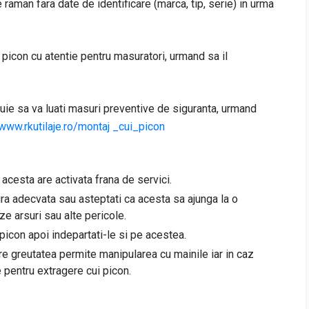
le raman fara date de identificare (marca, tip, serie) in urma
 picon cu atentie pentru masuratori, urmand sa il
buie sa va luati masuri preventive de siguranta, urmand
www.rkutilaje.ro/montaj _cui_picon
a acesta are activata frana de servici.
ra adecvata sau asteptati ca acesta sa ajunga la o
e arsuri sau alte pericole.
 picon apoi indepartati-le si pe acestea.
are greutatea permite manipularea cu mainile iar in caz
e pentru extragere cui picon.