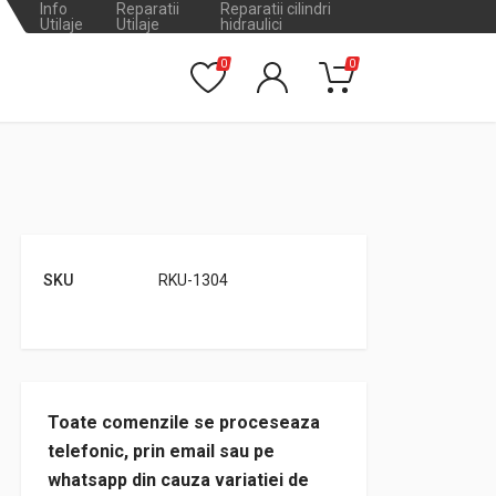
Info
Reparatii
Reparatii cilindri
Utilaje
Utilaje
hidraulici
0
0
SKU
RKU-1304
Toate comenzile se proceseaza
telefonic, prin email sau pe
whatsapp din cauza variatiei de