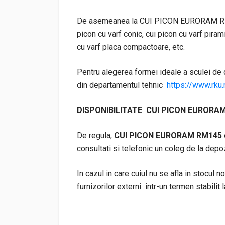
De asemeanea la CUI PICON EURORAM RM145
picon cu varf conic, cui picon cu varf pirami
cu varf placa compactoare, etc.
Pentru alegerea formei ideale a sculei de 
din departamentul tehnic
https://www.rku.
DISPONIBILITATE CUI PICON EURORA
De regula,
CUI PICON EURORAM RM145
consultati si telefonic un coleg de la depo
In cazul in care cuiul nu se afla in stocul n
furnizorilor externi intr-un termen stabili