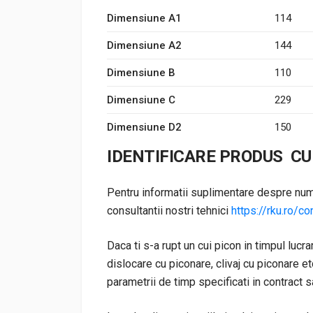
Dimensiune A1
114
Dimensiune A2
144
Dimensiune B
110
Dimensiune C
229
Dimensiune D2
150
IDENTIFICARE PRODUS CU
Pentru informatii suplimentare despre nume
consultantii nostri tehnici
https://rku.ro/co
Daca ti s-a rupt un cui picon in timpul lucr
dislocare cu piconare, clivaj cu piconare et
parametrii de timp specificati in contract 