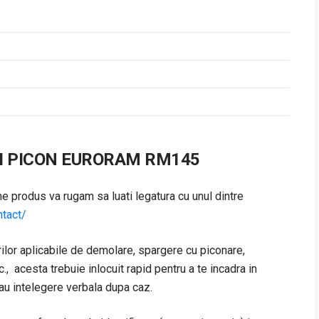
I PICON EURORAM RM145
 produs va rugam sa luati legatura cu unul dintre
ntact/
arilor aplicabile de demolare, spargere cu piconare,
c., acesta trebuie inlocuit rapid pentru a te incadra in
sau intelegere verbala dupa caz.