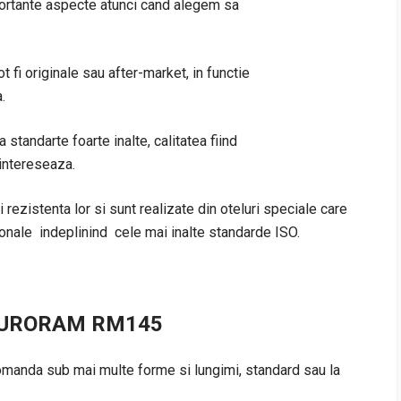
mportante aspecte atunci cand alegem sa
 fi originale sau after-market, in functie
.
tandarte foarte inalte, calitatea fiind
 intereseaza.
 rezistenta lor si sunt realizate din oteluri speciale care
onale indeplinind cele mai inalte standarde ISO.
EURORAM RM145
da sub mai multe forme si lungimi, standard sau la