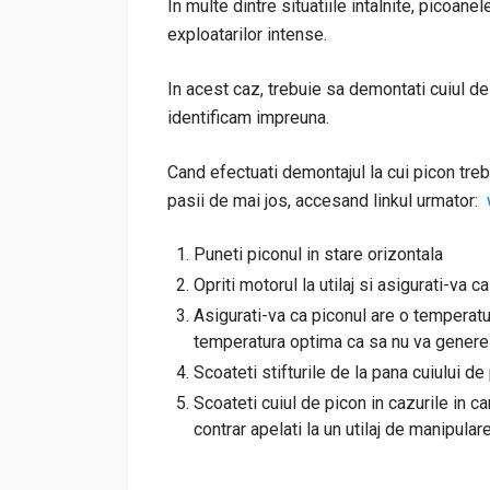
In multe dintre situatiile intalnite, picoane
exploatarilor intense.
In acest caz, trebuie sa demontati cuiul de
identificam impreuna.
Cand efectuati demontajul la cui picon tre
pasii de mai jos, accesand linkul urmator:
Puneti piconul in stare orizontala
Opriti motorul la utilaj si asigurati-va c
Asigurati-va ca piconul are o temperatu
temperatura optima ca sa nu va generez
Scoateti stifturile de la pana cuiului de
Scoateti cuiul de picon in cazurile in c
contrar apelati la un utilaj de manipular