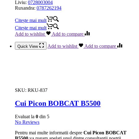
Liviu:
0728003004
Ruxandra:
0787262194
Citește mai mult
Citește mai mult
Add to wishlist
Add to compare
Add to wishlist
Add to compare
Quick View
SKU:
RKU-837
Cui Picon BOBCAT B5500
Evaluat la
0
din 5
No Reviews
Pentru mai multe informatii despre
Cui Picon BOBCAT
B5500
va rugam apelati unul dintre consultantii nostrii.