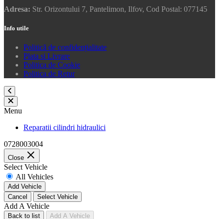
Adresa:
Str. Orizontului 7, Pantelimon, Ilfov, Cod Postal: 077145
Info utile
Politică de confidențialitate
Plata si Livrare
Politica de Cookie
Politica de Retur
Menu
Reparatii cilindri hidraulici
0728003004
Close
Select Vehicle
All Vehicles
Add Vehicle
Cancel
Select Vehicle
Add A Vehicle
Back to list
Add A Vehicle