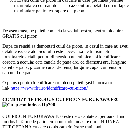
Scoateti cuiul de picon in cazurile in care greutatea permite
manipularea cu mainile iar in caz contrar apelati la un utilaj de
manipulare pentru extragere cui picon.
De asemenea, ne puteti contacta la sediul nostru, pentru inlocuire
GRATIS cui picon
Dupa ce reusiti sa demontati cuiul de picon, in cazul in care nu aveti
detaliile exacte ale piconului este necesar sa ne transmiteti
urmatoarele detalii pentru dimensionare cui picon si identificarea
corecta a acetuia: cate canale de pana are, ce diametru are, lungime
canal de pana, grosime canal de pana, lungime capat cui pana la
cananlul de pana.
O plansa pentru identificare cui picon puteti gasi in urmatorul
link
https://www.rku.ro/identificare-cui-picon/
COMPOZITIE PRODUS
CUI PICON FURUKAWA F30
CUI PICON FURUKAWA F30 este de o calitate superioara, fiind
produs in fabricile partenere companiei noastre din UNIUNEA
EUROPEANA cu care colaboram de foarte multi ani.