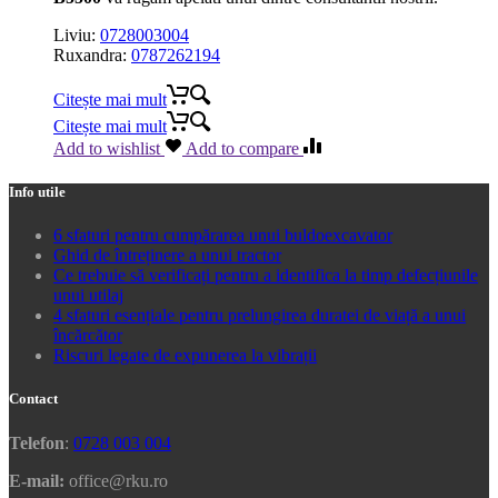
Liviu:
0728003004
Ruxandra:
0787262194
Citește mai mult
Citește mai mult
Add to wishlist
Add to compare
Info utile
6 sfaturi pentru cumpărarea unui buldoexcavator
Ghid de întreținere a unui tractor
Ce trebuie să verificați pentru a identifica la timp defecțiunile
unui utilaj
4 sfaturi esențiale pentru prelungirea duratei de viață a unui
încărcător
Riscuri legate de expunerea la vibrații
Contact
Telefon
:
0728 003 004
E-mail:
office@rku.ro