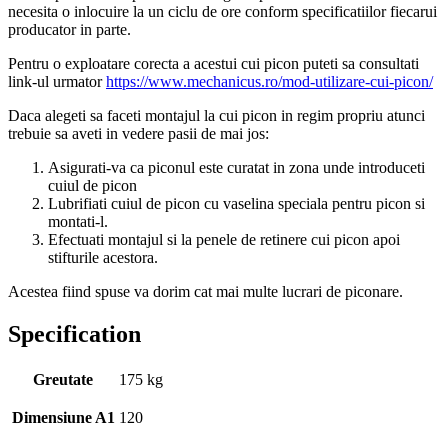
necesita o inlocuire la un ciclu de ore conform specificatiilor fiecarui
producator in parte.
Pentru o exploatare corecta a acestui cui picon puteti sa consultati
link-ul urmator
https://www.mechanicus.ro/mod-utilizare-cui-picon/
Daca alegeti sa faceti montajul la cui picon in regim propriu atunci
trebuie sa aveti in vedere pasii de mai jos:
Asigurati-va ca piconul este curatat in zona unde introduceti
cuiul de picon
Lubrifiati cuiul de picon cu vaselina speciala pentru picon si
montati-l.
Efectuati montajul si la penele de retinere cui picon apoi
stifturile acestora.
Acestea fiind spuse va dorim cat mai multe lucrari de piconare.
Specification
Greutate
175 kg
Dimensiune A1
120