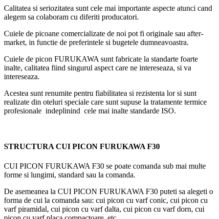
Calitatea si seriozitatea sunt cele mai importante aspecte atunci cand
alegem sa colaboram cu diferiti producatori.
Cuiele de picoane comercializate de noi pot fi originale sau after-
market, in functie de preferintele si bugetele dumneavoastra.
Cuiele de picon FURUKAWA sunt fabricate la standarte foarte
inalte, calitatea fiind singurul aspect care ne intereseaza, si va
intereseaza.
Acestea sunt renumite pentru fiabilitatea si rezistenta lor si sunt
realizate din oteluri speciale care sunt supuse la tratamente termice
profesionale indeplinind cele mai inalte standarde ISO.
STRUCTURA CUI PICON FURUKAWA F30
CUI PICON FURUKAWA F30 se poate comanda sub mai multe
forme si lungimi, standard sau la comanda.
De asemeanea la CUI PICON FURUKAWA F30 puteti sa alegeti o
forma de cui la comanda sau: cui picon cu varf conic, cui picon cu
varf piramidal, cui picon cu varf dalta, cui picon cu varf dorn, cui
picon cu varf placa compactoare, etc.