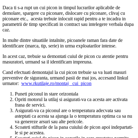
Daca ti s-a rupt un cui picon in timpul lucrarilor aplicabile de
demolare, spargere cu piconare, dislocare cu piconare, clivaj cu
piconare etc., acesta trebuie inlocuit rapid pentru a te incadra in
parametrii de timp specificati in contract sau intelegere verbala dupa
caz.
In multe dintre situatiile intalnite, picoanele raman fara date de
identificare (marca, tip, serie) in urma exploatarilor intense.
In acest caz, trebuie sa demontati cuiul de picon cu atentie pentru
masuratori, urmand sa il identificam impreuna.
Cand efectuati demontajul la cui picon trebuie sa va luati masuri
preventive de siguranta, urmand pasii de mai jos, accesand linkul
urmator:
www.rkutilaje.ro/montaj _cui_picon
Puneti piconul in stare orizontala
Opriti motorul la utilaj si asigurati-va ca acesta are activata
frana de servici.
Asigurati-va ca piconul are o temperatura adecvata sau
asteptati ca acesta sa ajunga la o temperatura optima ca sa nu
va genereze arsuri sau alte pericole.
Scoateti stifturile de la pana cuiului de picon apoi indepartati-
le si pe acestea.