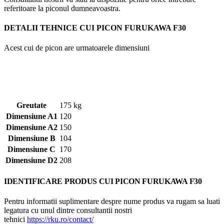
referitoare la piconul dumneavoastra.
DETALII TEHNICE
CUI PICON FURUKAWA F30
Acest cui de picon are urmatoarele dimensiuni
Greutate
175 kg
Dimensiune A1
120
Dimensiune A2
150
Dimensiune B
104
Dimensiune C
170
Dimensiune D2
208
IDENTIFICARE PRODUS CUI PICON FURUKAWA F30
Pentru informatii suplimentare despre nume produs va rugam sa luati
legatura cu unul dintre consultantii nostri
tehnici
https://rku.ro/contact/