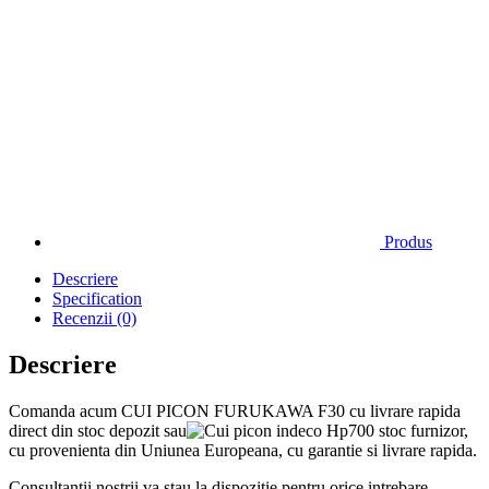
Produs
Descriere
Specification
Recenzii (0)
Descriere
Comanda acum CUI PICON FURUKAWA F30 cu livrare rapida
direct din stoc depozit sau
stoc furnizor,
cu provenienta din Uniunea Europeana, cu garantie si livrare rapida.
Consultantii nostrii va stau la dispozitie pentru orice intrebare