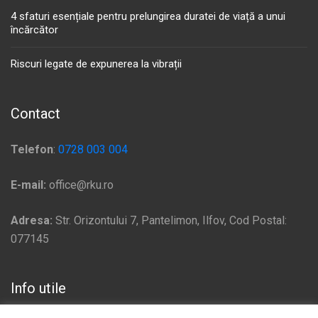
4 sfaturi esențiale pentru prelungirea duratei de viață a unui
încărcător
Riscuri legate de expunerea la vibrații
Contact
Telefon
:
0728 003 004
E-mail:
office@rku.ro
Adresa:
Str. Orizontului 7, Pantelimon, Ilfov, Cod Postal:
077145
Info utile