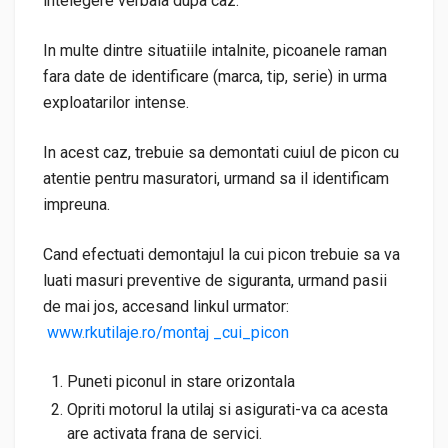
intelegere verbala dupa caz.
In multe dintre situatiile intalnite, picoanele raman
fara date de identificare (marca, tip, serie) in urma
exploatarilor intense.
In acest caz, trebuie sa demontati cuiul de picon cu
atentie pentru masuratori, urmand sa il identificam
impreuna.
Cand efectuati demontajul la cui picon trebuie sa va
luati masuri preventive de siguranta, urmand pasii
de mai jos, accesand linkul urmator:
www.rkutilaje.ro/montaj _cui_picon
Puneti piconul in stare orizontala
Opriti motorul la utilaj si asigurati-va ca acesta
are activata frana de servici.