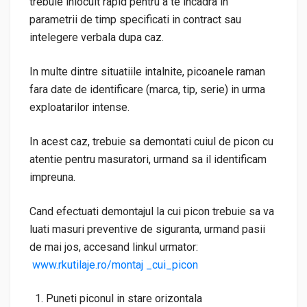
trebuie inlocuit rapid pentru a te incadra in
parametrii de timp specificati in contract sau
intelegere verbala dupa caz.
In multe dintre situatiile intalnite, picoanele raman
fara date de identificare (marca, tip, serie) in urma
exploatarilor intense.
In acest caz, trebuie sa demontati cuiul de picon cu
atentie pentru masuratori, urmand sa il identificam
impreuna.
Cand efectuati demontajul la cui picon trebuie sa va
luati masuri preventive de siguranta, urmand pasii
de mai jos, accesand linkul urmator:
www.rkutilaje.ro/montaj _cui_picon
Puneti piconul in stare orizontala