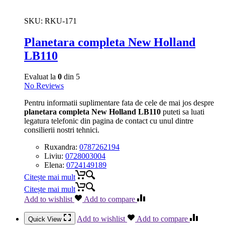
SKU:
RKU-171
Planetara completa New Holland
LB110
Evaluat la
0
din 5
No Reviews
Pentru informatii suplimentare fata de cele de mai jos despre
planetara completa New Holland LB110
puteti sa luati
legatura telefonic din pagina de contact cu unul dintre
consilierii nostri tehnici.
Ruxandra:
0787262194
Liviu:
0728003004
Elena:
0724149189
Citește mai mult
Citește mai mult
Add to wishlist
Add to compare
Add to wishlist
Add to compare
Quick View