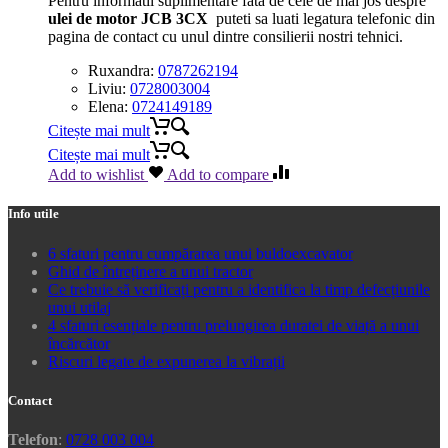
Pentru informatii suplimentare fata de cele de mai jos despre
ulei de motor JCB 3CX
puteti sa luati legatura telefonic din
pagina de contact cu unul dintre consilierii nostri tehnici.
Ruxandra:
0787262194
Liviu:
0728003004
Elena:
0724149189
Citește mai mult
Citește mai mult
Add to wishlist
Add to compare
Info utile
6 sfaturi pentru cumpărarea unui buldoexcavator
Ghid de întreținere a unui tractor
Ce trebuie să verificați pentru a identifica la timp defecțiunile
unui utilaj
4 sfaturi esențiale pentru prelungirea duratei de viață a unui
încărcător
Riscuri legate de expunerea la vibrații
Contact
Telefon
:
0728 003 004