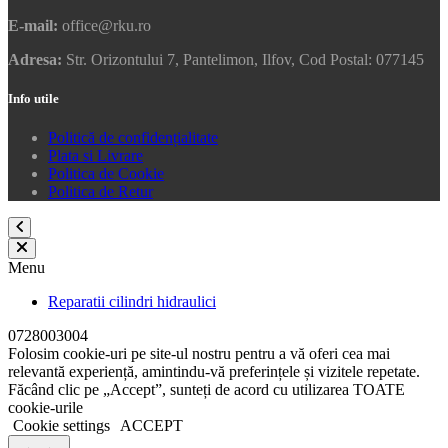
E-mail:
office@rku.ro
Adresa:
Str. Orizontului 7, Pantelimon, Ilfov, Cod Postal: 077145
Info utile
Politică de confidențialitate
Plata si Livrare
Politica de Cookie
Politica de Retur
Menu
Reparatii cilindri hidraulici
0728003004
Folosim cookie-uri pe site-ul nostru pentru a vă oferi cea mai
relevantă experiență, amintindu-vă preferințele și vizitele repetate.
Făcând clic pe „Accept”, sunteți de acord cu utilizarea TOATE
cookie-urile
Cookie settings
ACCEPT