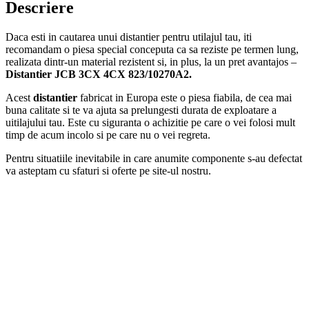
Descriere
Daca esti in cautarea unui distantier pentru utilajul tau, iti
recomandam o piesa special conceputa ca sa reziste pe termen lung,
realizata dintr-un material rezistent si, in plus, la un pret avantajos –
Distantier JCB 3CX 4CX 823/10270A2.
Acest
distantier
fabricat in Europa este o piesa fiabila, de cea mai
buna calitate si te va ajuta sa prelungesti durata de exploatare a
uitilajului tau. Este cu siguranta o achizitie pe care o vei folosi mult
timp de acum incolo si pe care nu o vei regreta.
Pentru situatiile inevitabile in care anumite componente s-au defectat
va asteptam cu sfaturi si oferte pe site-ul nostru.