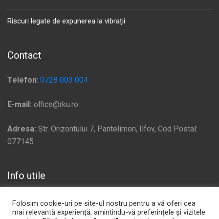
Riscuri legate de expunerea la vibrații
Contact
Telefon
:
0728 003 004
E-mail:
office@rku.ro
Adresa:
Str. Orizontului 7, Pantelimon, Ilfov, Cod Postal:
077145
Info utile
Politică de confidențialitate
Folosim cookie-uri pe site-ul nostru pentru a vă oferi cea
mai relevantă experiență, amintindu-vă preferințele și vizitele
Plata si Livrare