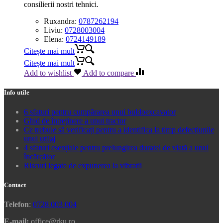
consilierii nostri tehnici.
Ruxandra:
0787262194
Liviu:
0728003004
Elena:
0724149189
Citește mai mult
Citește mai mult
Add to wishlist
Add to compare
Info utile
6 sfaturi pentru cumpărarea unui buldoexcavator
Ghid de întreținere a unui tractor
Ce trebuie să verificați pentru a identifica la timp defecțiunile
unui utilaj
4 sfaturi esențiale pentru prelungirea duratei de viață a unui
încărcător
Riscuri legate de expunerea la vibrații
Contact
Telefon
:
0728 003 004
E-mail:
office@rku.ro