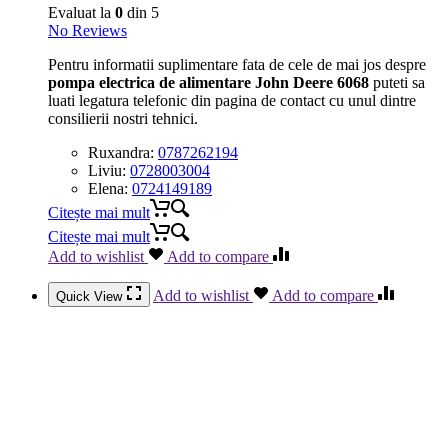
Evaluat la
0
din 5
No Reviews
Pentru informatii suplimentare fata de cele de mai jos despre
pompa electrica de alimentare John Deere 6068
puteti sa
luati legatura telefonic din pagina de contact cu unul dintre
consilierii nostri tehnici.
Ruxandra:
0787262194
Liviu:
0728003004
Elena:
0724149189
Citește mai mult
Citește mai mult
Add to wishlist
Add to compare
Add to wishlist
Add to compare
Quick View