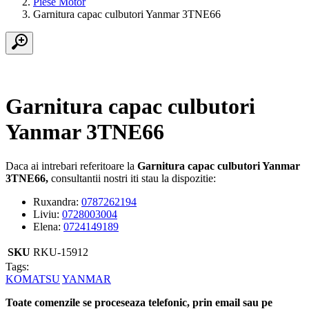
Piese Motor
Garnitura capac culbutori Yanmar 3TNE66
Garnitura capac culbutori
Yanmar 3TNE66
Daca ai intrebari referitoare la
Garnitura capac culbutori Yanmar
3TNE66,
consultantii nostri iti stau la dispozitie:
Ruxandra:
0787262194
Liviu:
0728003004
Elena:
0724149189
SKU
RKU-15912
Tags:
KOMATSU
YANMAR
Toate comenzile se proceseaza telefonic, prin email sau pe