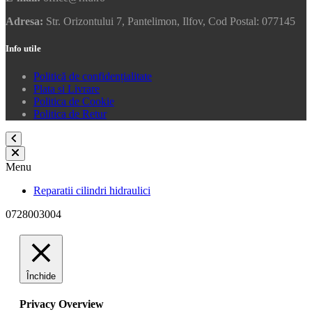
Adresa:
Str. Orizontului 7, Pantelimon, Ilfov, Cod Postal: 077145
Info utile
Politică de confidențialitate
Plata si Livrare
Politica de Cookie
Politica de Retur
Menu
Reparatii cilindri hidraulici
0728003004
Închide
Privacy Overview