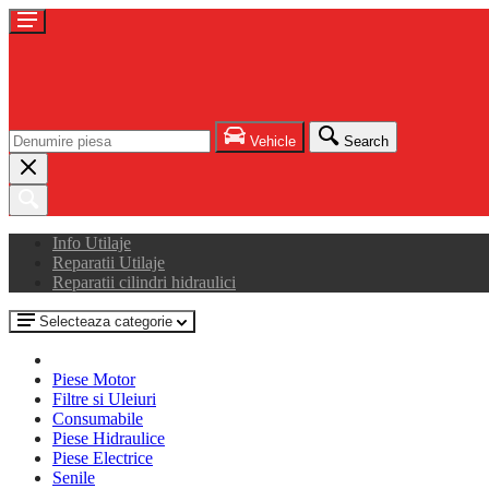
Vehicle
Search
Info Utilaje
Reparatii Utilaje
Reparatii cilindri hidraulici
Selecteaza categorie
Piese Motor
Filtre si Uleiuri
Consumabile
Piese Hidraulice
Piese Electrice
Senile