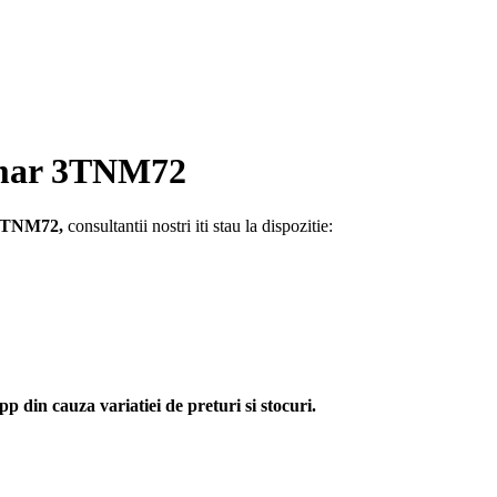
nmar 3TNM72
 3TNM72,
consultantii nostri iti stau la dispozitie:
p din cauza variatiei de preturi si stocuri.