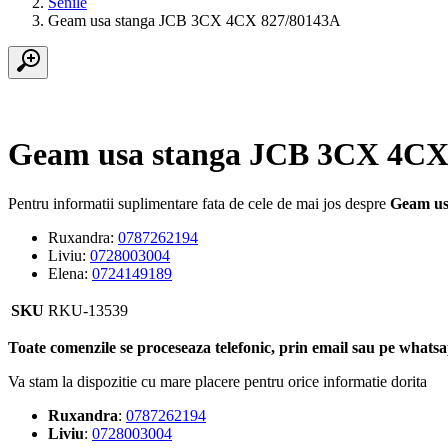
Senile
Geam usa stanga JCB 3CX 4CX 827/80143A
Geam usa stanga JCB 3CX 4CX
Pentru informatii suplimentare fata de cele de mai jos despre
Geam us
Ruxandra:
0787262194
Liviu:
0728003004
Elena:
0724149189
SKU
RKU-13539
Toate comenzile se proceseaza telefonic, prin email sau pe whatsap
Va stam la dispozitie cu mare placere pentru orice informatie dorita
Ruxandra
:
0787262194
Liviu
:
0728003004