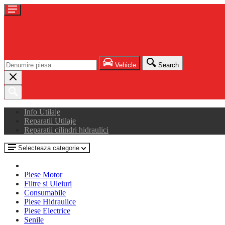
Vehicle
Search
Info Utilaje
Reparatii Utilaje
Reparatii cilindri hidraulici
Selecteaza categorie
Piese Motor
Filtre si Uleiuri
Consumabile
Piese Hidraulice
Piese Electrice
Senile