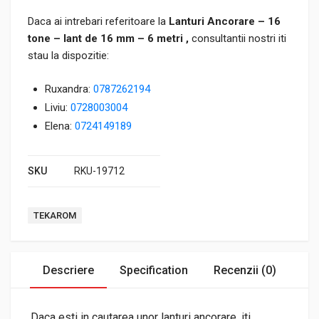
Daca ai intrebari referitoare la
Lanturi Ancorare – 16
tone – lant de 16 mm – 6 metri ,
consultantii nostri iti
stau la dispozitie:
Ruxandra:
0787262194
Liviu:
0728003004
Elena:
0724149189
SKU
RKU-19712
Tag:
TEKAROM
Descriere
Specification
Recenzii (0)
Daca esti in cautarea unor lanturi ancorare, iti