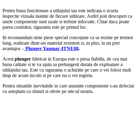
Pentru buna functionare a utilajului tau este indicata o scurta
inspectie vizuala inainte de fiecare utilizare. Astfel poti descoperi ca
unele componente sunt uzate si trebuie inlocuite. Chiar daca poate
parea costisitor, siguranta este pe primul loc.
Iti recomandam niste piese special concepute ca sa reziste pe termen
lung, realizate dintr-un material rezistent si, in plus, la un pret
avantajos –
Plunger Yanmar 4TNE88
.
Acest
plunger
fabricat in Europa este o piesa fiabilla, de cea mai
buna calitate si te va ajuta sa prelungesti durata de exploatare a
uitilajului tau. Este cu siguranta o achizitie pe care o vei folosi mult
timp de acum incolo si pe care nu o vei regreta.
Pentru situatiile inevitabile in care anumite componente s-au defectat
va asteptam cu sfaturi si oferte pe site-ul nostru.