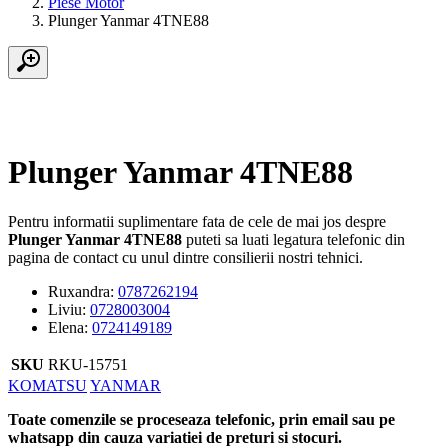
Piese Motor
Plunger Yanmar 4TNE88
Plunger Yanmar 4TNE88
Pentru informatii suplimentare fata de cele de mai jos despre
Plunger Yanmar 4TNE88
puteti sa luati legatura telefonic din
pagina de contact cu unul dintre consilierii nostri tehnici.
Ruxandra:
0787262194
Liviu:
0728003004
Elena:
0724149189
SKU
RKU-15751
Tags:
KOMATSU
YANMAR
Toate comenzile se proceseaza telefonic, prin email sau pe
whatsapp din cauza variatiei de preturi si stocuri.