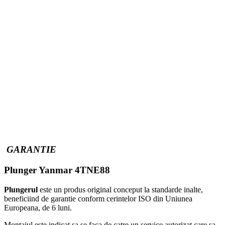
GARANTIE
Plunger Yanmar 4TNE88
Plungerul
este un produs original conceput la standarde inalte,
beneficiind de garantie conform cerintelor ISO din Uniunea
Europeana, de 6 luni.
Montajul este indicat sa se faca de catre un service autorizat care sa