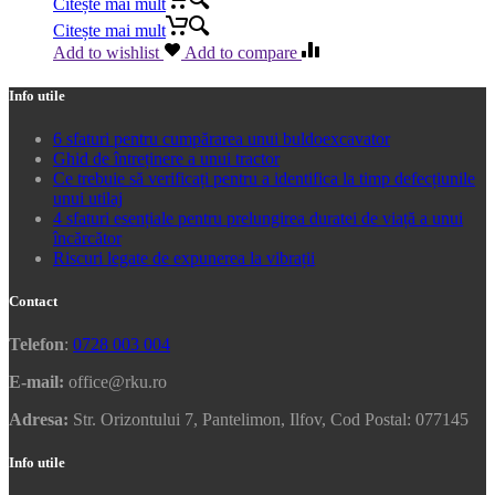
Citește mai mult
Citește mai mult
Add to wishlist
Add to compare
Info utile
6 sfaturi pentru cumpărarea unui buldoexcavator
Ghid de întreținere a unui tractor
Ce trebuie să verificați pentru a identifica la timp defecțiunile
unui utilaj
4 sfaturi esențiale pentru prelungirea duratei de viață a unui
încărcător
Riscuri legate de expunerea la vibrații
Contact
Telefon
:
0728 003 004
E-mail:
office@rku.ro
Adresa:
Str. Orizontului 7, Pantelimon, Ilfov, Cod Postal: 077145
Info utile