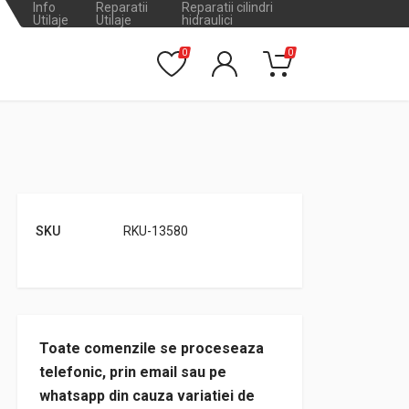
Info
Reparatii
Reparatii cilindri
Utilaje
Utilaje
hidraulici
0
0
SKU
RKU-13580
Toate comenzile se proceseaza
telefonic, prin email sau pe
whatsapp din cauza variatiei de