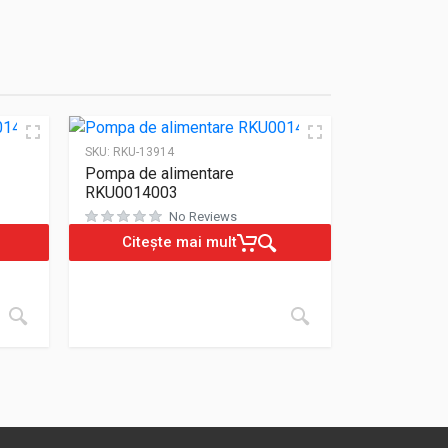
SKU:
RKU-13914
Pompa de alimentare
RKU0014003
No Reviews
Citește mai mult
Evaluat la
0
din 5