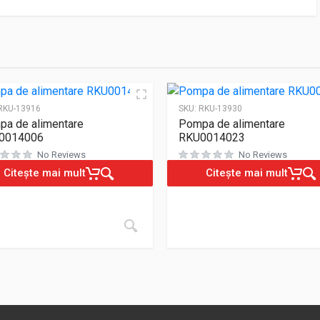
RKU-13916
SKU:
RKU-13930
a de alimentare
Pompa de alimentare
0014006
RKU0014023
No Reviews
No Reviews
Citește mai mult
Citește mai mult