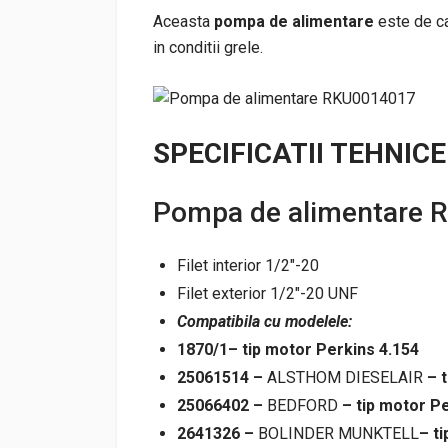
Aceasta
pompa de alimentare
este de ca
in conditii grele.
SPECIFICATII TEHNICE
Pompa de alimentare
Filet interior 1/2″-20
Filet exterior 1/2″-20 UNF
Compatibila cu modelele:
1870/1
– tip motor Perkins 4.154
25061514 –
ALSTHOM DIESELAIR
– 
25066402 –
BEDFORD
– tip motor P
2641326 –
BOLINDER MUNKTELL
– t