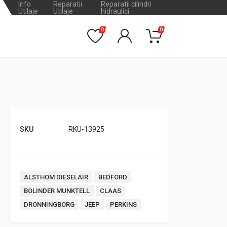
Info
Reparatii
Reparatii cilindri
Utilaje
Utilaje
hidraulici
0
0
SKU
RKU-13925
Tags:
ALSTHOM DIESELAIR
BEDFORD
BOLINDER MUNKTELL
CLAAS
DRONNINGBORG
JEEP
PERKINS