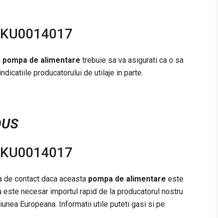
 RKU0014017
a
pompa de alimentare
trebuie sa va asigurati ca o sa
icatiile producatorului de utilaje in parte.
DUS
 RKU0014017
na de contact daca aceasta
pompa de alimentare
este
 este necesar importul rapid de la producatorul nostru
niunea Europeana. Informatii utile puteti gasi si pe