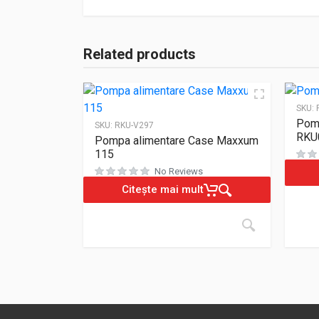
Related products
SKU:
Pomp
SKU:
RKU-V297
RKU
Pompa alimentare Case Maxxum
115
No Reviews
Citește mai mult