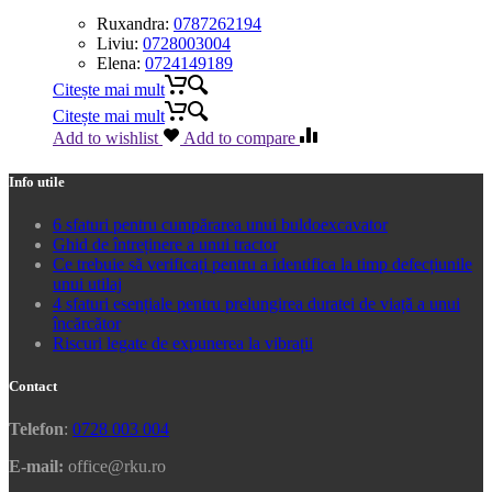
Ruxandra:
0787262194
Liviu:
0728003004
Elena:
0724149189
Citește mai mult
Citește mai mult
Add to wishlist
Add to compare
Info utile
6 sfaturi pentru cumpărarea unui buldoexcavator
Ghid de întreținere a unui tractor
Ce trebuie să verificați pentru a identifica la timp defecțiunile
unui utilaj
4 sfaturi esențiale pentru prelungirea duratei de viață a unui
încărcător
Riscuri legate de expunerea la vibrații
Contact
Telefon
:
0728 003 004
E-mail:
office@rku.ro