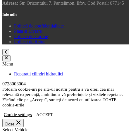
Adresa:
Str. Orizontului 7, Pantelimon, Ilfov, Cod Postal: 077145
Info utile
Politică de confidențialitate
Plata si Livrare
Politica de Cookie
Politica de Retur
Menu
Reparatii cilindri hidraulici
0728003004
Folosim cookie-uri pe site-ul nostru pentru a vă oferi cea mai
relevantă experiență, amintindu-vă preferințele și vizitele repetate.
Făcând clic pe „Accept”, sunteți de acord cu utilizarea TOATE
cookie-urile
Cookie settings
ACCEPT
Close
Select Vehicle