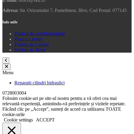
E-mail:
office@rku.ro
Adresa:
Str. Orizontului 7, Pantelimon, Ilfov, Cod Postal: 077145
Info utile
Politică de confidențialitate
Plata si Livrare
Politica de Cookie
Politica de Retur
Menu
Reparatii cilindri hidraulici
0728003004
Folosim cookie-uri pe site-ul nostru pentru a vă oferi cea mai
relevantă experiență, amintindu-vă preferințele și vizitele repetate.
Făcând clic pe „Accept”, sunteți de acord cu utilizarea TOATE
cookie-urile
Cookie settings
ACCEPT