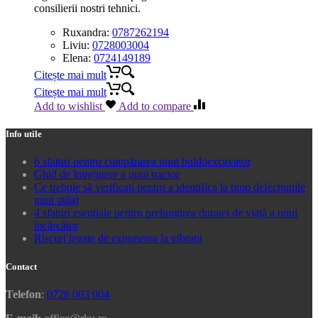
consilierii nostri tehnici.
Ruxandra:
0787262194
Liviu:
0728003004
Elena:
0724149189
Citește mai mult
Citește mai mult
Add to wishlist
Add to compare
Info utile
6 sfaturi pentru cumpărarea unui buldoexcavator
Ghid de întreținere a unui tractor
Ce trebuie să verificați pentru a identifica la timp defecțiunile
unui utilaj
4 sfaturi esențiale pentru prelungirea duratei de viață a unui
încărcător
Riscuri legate de expunerea la vibrații
Contact
Telefon
:
0728 003 004