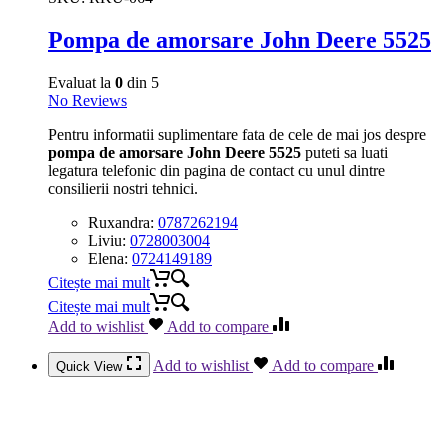
Pompa de amorsare John Deere 5525
Evaluat la
0
din 5
No Reviews
Pentru informatii suplimentare fata de cele de mai jos despre
pompa de amorsare John Deere 5525
puteti sa luati
legatura telefonic din pagina de contact cu unul dintre
consilierii nostri tehnici.
Ruxandra:
0787262194
Liviu:
0728003004
Elena:
0724149189
Citește mai mult
Citește mai mult
Add to wishlist
Add to compare
Add to wishlist
Add to compare
Quick View