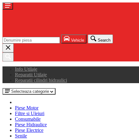
Vehicle
Search
Info Utilaje
Reparatii Utilaje
Reparatii cilindri hidraulici
Selecteaza categorie
Piese Motor
Filtre si Uleiuri
Consumabile
Piese Hidraulice
Piese Electrice
Senile