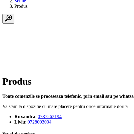
Senile
Produs
Produs
Toate comenzile se proceseaza telefonic, prin email sau pe whatsap
Va stam la dispozitie cu mare placere pentru orice informatie dorita
Ruxandra
:
0787262194
Liviu
:
0728003004
Vezi si alte produse