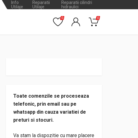
Info
Reparatii
Reparatii cilindri
Utilaje
Utilaje
hidraulici
0
0
Toate comenzile se proceseaza
telefonic, prin email sau pe
whatsapp din cauza variatiei de
preturi si stocuri.
Va stam la dispozitie cu mare placere