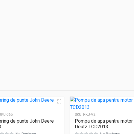
RKU-065
SKU:
RKU-V2
ring de punte John Deere
Pompa de apa pentru motor
0
Deutz TCD2013
No Reviews
No Reviews