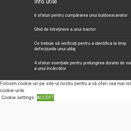
Info utile
6 sfaturi pentru cumpărarea unui buldoexcavator
Ghid de întreținere a unui tractor
Ce trebuie să verificați pentru a identifica la timp
defecțiunile unui utilaj
4 sfaturi esențiale pentru prelungirea duratei de vi
a unui încărcător
Riscuri legate de expunerea la vibrații
Folosim cookie-uri pe site-ul nostru pentru a vă oferi cea mai re
cookie-urile
Cookie settings
ACCEPT
Închide
Privacy Overview