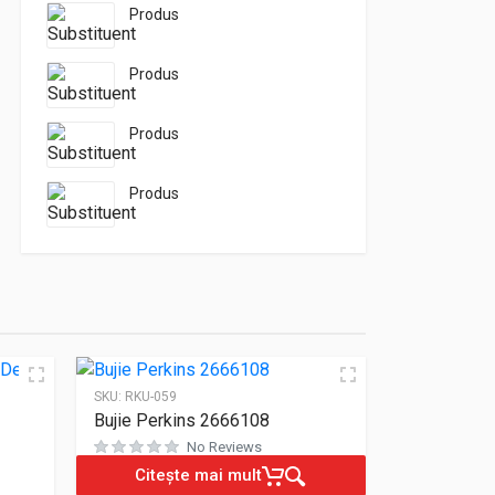
Produs
Produs
Produs
Produs
SKU:
RKU-059
Bujie Perkins 2666108
No Reviews
Evaluat la
0
din 5
Citește mai mult