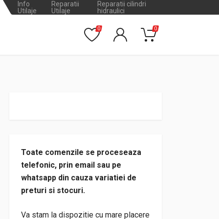
Info
Reparatii
Reparatii cilindri
Utilaje
Utilaje
hidraulici
0
0
Toate comenzile se proceseaza
telefonic, prin email sau pe
whatsapp din cauza variatiei de
preturi si stocuri.
Va stam la dispozitie cu mare placere