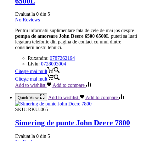
6500L
Evaluat la
0
din 5
No Reviews
Pentru informatii suplimentare fata de cele de mai jos despre
pompa de amorsare John Deere 6500 6500L
puteti sa luati
legatura telefonic din pagina de contact cu unul dintre
consilierii nostri tehnici.
Ruxandra:
0787262194
Liviu:
0728003004
Citește mai mult
Citește mai mult
Add to wishlist
Add to compare
Add to wishlist
Add to compare
Quick View
SKU:
RKU-065
Simering de punte John Deere 7800
Evaluat la
0
din 5