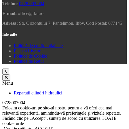
Telefon
:
0728 003 004
E-mail:
office@rku.ro
Adresa:
Str. Orizontului 7, Pantelimon, Ilfov, Cod Postal: 077145
Info utile
Politică de confidențialitate
Plata si Livrare
Politica de Cookie
Politica de Retur
Menu
Reparatii cilindri hidraulici
0728003004
Folosim cookie-uri pe site-ul nostru pentru a vă oferi cea mai
relevantă experiență, amintindu-vă preferințele și vizitele repetate.
Făcând clic pe „Accept”, sunteți de acord cu utilizarea TOATE
cookie-urile
Cookie settings
ACCEPT