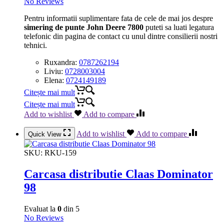
No Reviews
Pentru informatii suplimentare fata de cele de mai jos despre
simering de punte John Deere 7800
puteti sa luati legatura
telefonic din pagina de contact cu unul dintre consilierii nostri
tehnici.
Ruxandra:
0787262194
Liviu:
0728003004
Elena:
0724149189
Citește mai mult
Citește mai mult
Add to wishlist
Add to compare
Add to wishlist
Add to compare
Quick View
SKU:
RKU-159
Carcasa distributie Claas Dominator
98
Evaluat la
0
din 5
No Reviews