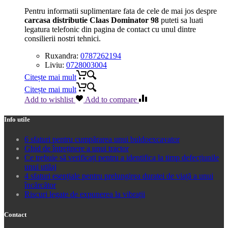
Pentru informatii suplimentare fata de cele de mai jos despre
carcasa distributie Claas Dominator 98
puteti sa luati
legatura telefonic din pagina de contact cu unul dintre
consilierii nostri tehnici.
Ruxandra:
0787262194
Liviu:
0728003004
Citește mai mult
Citește mai mult
Add to wishlist
Add to compare
Info utile
6 sfaturi pentru cumpărarea unui buldoexcavator
Ghid de întreținere a unui tractor
Ce trebuie să verificați pentru a identifica la timp defecțiunile
unui utilaj
4 sfaturi esențiale pentru prelungirea duratei de viață a unui
încărcător
Riscuri legate de expunerea la vibrații
Contact