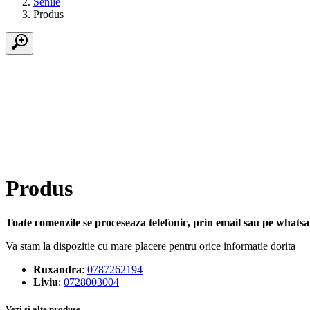
Senile
Produs
Produs
Toate comenzile se proceseaza telefonic, prin email sau pe whatsap
Va stam la dispozitie cu mare placere pentru orice informatie dorita
Ruxandra
:
0787262194
Liviu
:
0728003004
Vezi si alte produse