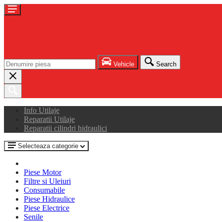
Vehicle
Search
Info Utilaje
Reparatii Utilaje
Reparatii cilindri hidraulici
Selecteaza categorie
Piese Motor
Filtre si Uleiuri
Consumabile
Piese Hidraulice
Piese Electrice
Senile