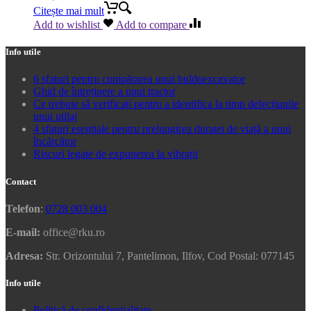
Citește mai mult
Add to wishlist
Add to compare
Info utile
6 sfaturi pentru cumpărarea unui buldoexcavator
Ghid de întreținere a unui tractor
Ce trebuie să verificați pentru a identifica la timp defecțiunile
unui utilaj
4 sfaturi esențiale pentru prelungirea duratei de viață a unui
încărcător
Riscuri legate de expunerea la vibrații
Contact
Telefon
:
0728 003 004
E-mail:
office@rku.ro
Adresa:
Str. Orizontului 7, Pantelimon, Ilfov, Cod Postal: 077145
Info utile
Politică de confidențialitate