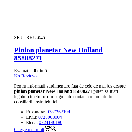
SKU:
RKU-045
Pinion planetar New Holland
85808271
Evaluat la
0
din 5
No Reviews
Pentru informatii suplimentare fata de cele de mai jos despre
pinion planetar New Holland 85808271
puteti sa luati
legatura telefonic din pagina de contact cu unul dintre
consilierii nostri tehnici.
Ruxandra:
0787262194
Liviu:
0728003004
Elena:
0724149189
Citește mai mult