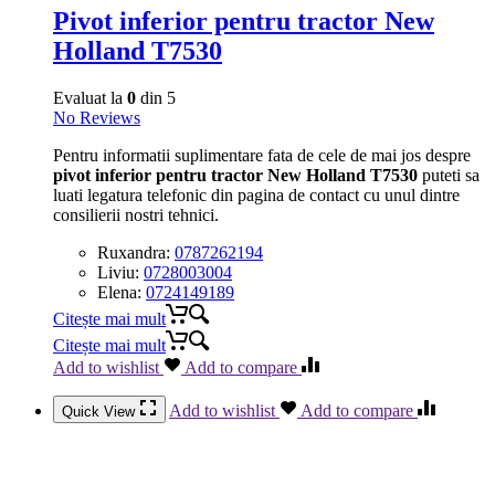
Pivot inferior pentru tractor New
Holland T7530
Evaluat la
0
din 5
No Reviews
Pentru informatii suplimentare fata de cele de mai jos despre
pivot inferior pentru tractor New Holland T7530
puteti sa
luati legatura telefonic din pagina de contact cu unul dintre
consilierii nostri tehnici.
Ruxandra:
0787262194
Liviu:
0728003004
Elena:
0724149189
Citește mai mult
Citește mai mult
Add to wishlist
Add to compare
Add to wishlist
Add to compare
Quick View