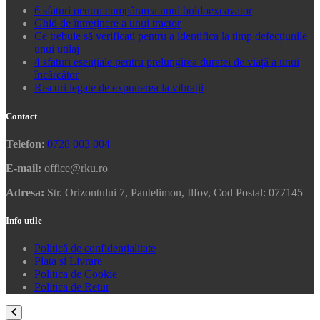
6 sfaturi pentru cumpărarea unui buldoexcavator
Ghid de întreținere a unui tractor
Ce trebuie să verificați pentru a identifica la timp defecțiunile
unui utilaj
4 sfaturi esențiale pentru prelungirea duratei de viață a unui
încărcător
Riscuri legate de expunerea la vibrații
Contact
Telefon
:
0728 003 004
E-mail:
office@rku.ro
Adresa:
Str. Orizontului 7, Pantelimon, Ilfov, Cod Postal: 077145
Info utile
Politică de confidențialitate
Plata si Livrare
Politica de Cookie
Politica de Retur