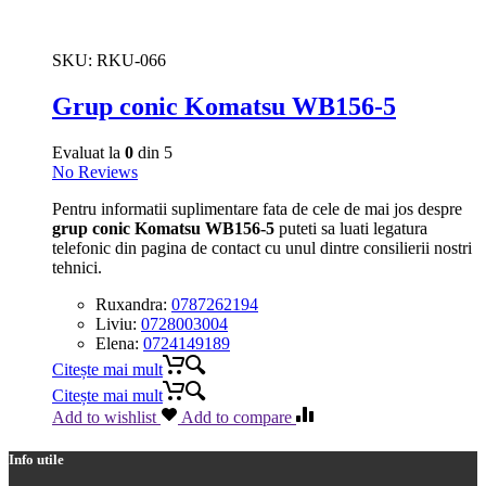
SKU:
RKU-066
Grup conic Komatsu WB156-5
Evaluat la
0
din 5
No Reviews
Pentru informatii suplimentare fata de cele de mai jos despre
grup conic Komatsu WB156-5
puteti sa luati legatura
telefonic din pagina de contact cu unul dintre consilierii nostri
tehnici.
Ruxandra:
0787262194
Liviu:
0728003004
Elena:
0724149189
Citește mai mult
Citește mai mult
Add to wishlist
Add to compare
Info utile