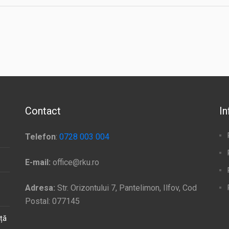
Contact
In
Telefon
:
0728 003 004
E-mail:
office@rku.ro
Adresa:
Str. Orizontului 7, Pantelimon, Ilfov, Cod
Postal: 077145
ață