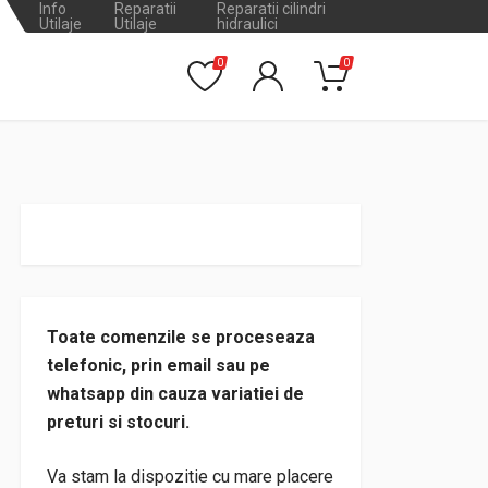
Info
Reparatii
Reparatii cilindri
Utilaje
Utilaje
hidraulici
0
0
Toate comenzile se proceseaza
telefonic, prin email sau pe
whatsapp din cauza variatiei de
preturi si stocuri.
Va stam la dispozitie cu mare placere