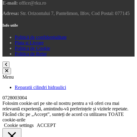
E-mail:
office@rku.ro
Adresa:
Str. Orizontului 7, Pantelimon, Ilfov, Cod Postal: 077145
Info utile
Politică de confidențialitate
Plata si Livrare
Politica de Cookie
Politica de Retur
Menu
Reparatii cilindri hidraulici
0728003004
Folosim cookie-uri pe site-ul nostru pentru a vă oferi cea mai
relevantă experiență, amintindu-vă preferințele și vizitele repetate.
Făcând clic pe „Accept”, sunteți de acord cu utilizarea TOATE
cookie-urile
Cookie settings
ACCEPT