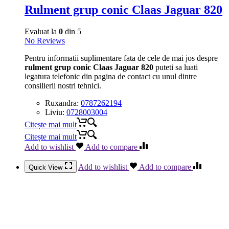
Rulment grup conic Claas Jaguar 820
Evaluat la
0
din 5
No Reviews
Pentru informatii suplimentare fata de cele de mai jos despre
rulment grup conic Claas Jaguar 820
puteti sa luati
legatura telefonic din pagina de contact cu unul dintre
consilierii nostri tehnici.
Ruxandra:
0787262194
Liviu:
0728003004
Citește mai mult
Citește mai mult
Add to wishlist
Add to compare
Add to wishlist
Add to compare
Quick View