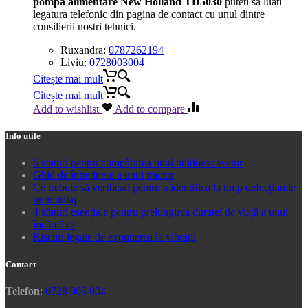
pompa alimentare New Holland TD5030
puteti sa luati
legatura telefonic din pagina de contact cu unul dintre
consilierii nostri tehnici.
Ruxandra:
0787262194
Liviu:
0728003004
Citește mai mult
Citește mai mult
Add to wishlist
Add to compare
Info utile
6 sfaturi pentru cumpărarea unui buldoexcavator
Ghid de întreținere a unui tractor
Ce trebuie să verificați pentru a identifica la timp defecțiunile
unui utilaj
4 sfaturi esențiale pentru prelungirea duratei de viață a unui
încărcător
Riscuri legate de expunerea la vibrații
Contact
Telefon
:
0728 003 004