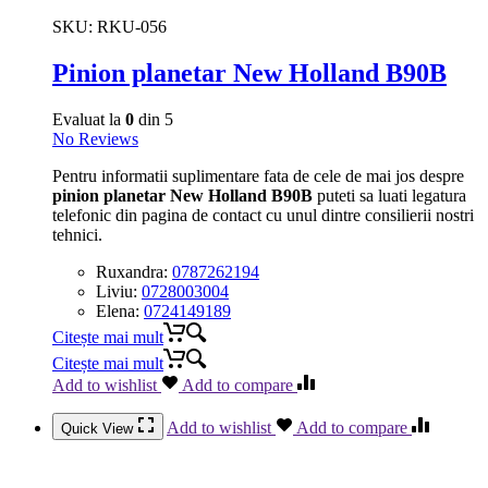
SKU:
RKU-056
Pinion planetar New Holland B90B
Evaluat la
0
din 5
No Reviews
Pentru informatii suplimentare fata de cele de mai jos despre
pinion planetar New Holland B90B
puteti sa luati legatura
telefonic din pagina de contact cu unul dintre consilierii nostri
tehnici.
Ruxandra:
0787262194
Liviu:
0728003004
Elena:
0724149189
Citește mai mult
Citește mai mult
Add to wishlist
Add to compare
Add to wishlist
Add to compare
Quick View