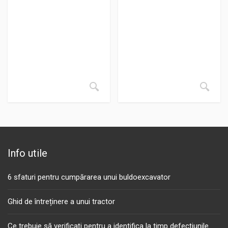
Info utile
6 sfaturi pentru cumpărarea unui buldoexcavator
Ghid de întreținere a unui tractor
Ce trebuie să verificați pentru a identifica la timp defecțiunile