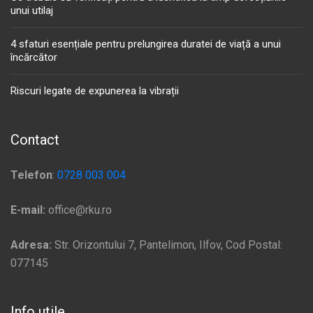
unui utilaj
4 sfaturi esențiale pentru prelungirea duratei de viață a unui
încărcător
Riscuri legate de expunerea la vibrații
Contact
Telefon
:
0728 003 004
E-mail:
office@rku.ro
Adresa:
Str. Orizontului 7, Pantelimon, Ilfov, Cod Postal:
077145
Info utile