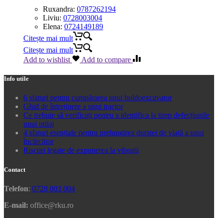
Ruxandra:
0787262194
Liviu:
0728003004
Elena:
0724149189
Citește mai mult
Citește mai mult
Add to wishlist
Add to compare
Info utile
6 sfaturi pentru cumpărarea unui buldoexcavator
Ghid de întreținere a unui tractor
Ce trebuie să verificați pentru a identifica la timp defecțiunile
unui utilaj
4 sfaturi esențiale pentru prelungirea duratei de viață a unui
încărcător
Riscuri legate de expunerea la vibrații
Contact
Telefon
:
0728 003 004
E-mail:
office@rku.ro