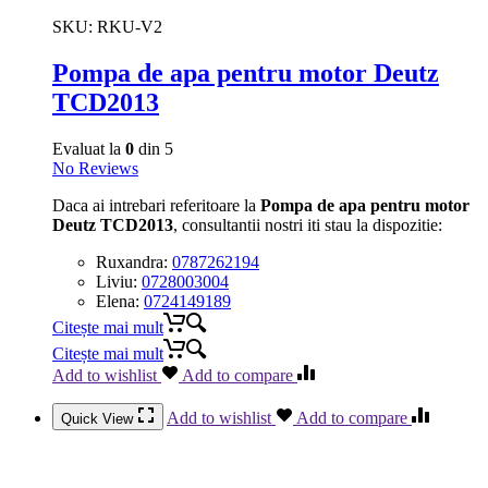
SKU:
RKU-V2
Pompa de apa pentru motor Deutz
TCD2013
Evaluat la
0
din 5
No Reviews
Daca ai intrebari referitoare la
Pompa de apa pentru motor
Deutz TCD2013
, consultantii nostri iti stau la dispozitie:
Ruxandra:
0787262194
Liviu:
0728003004
Elena:
0724149189
Citește mai mult
Citește mai mult
Add to wishlist
Add to compare
Add to wishlist
Add to compare
Quick View