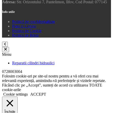
Adresa:
Str. Orizontului 7, Pantelimon, Ilfov, Cod Postal: 077145
Info utile
Politică de confidențialitate
Plata si Livrare
Politica de Cookie
Politica de Retur
Menu
Reparatii cilindri hidraulici
0728003004
Folosim cookie-uri pe site-ul nostru pentru a vă oferi cea mai
relevantă experiență, amintindu-vă preferințele și vizitele repetate.
Făcând clic pe „Accept”, sunteți de acord cu utilizarea TOATE
cookie-urile
Cookie settings
ACCEPT
Închide