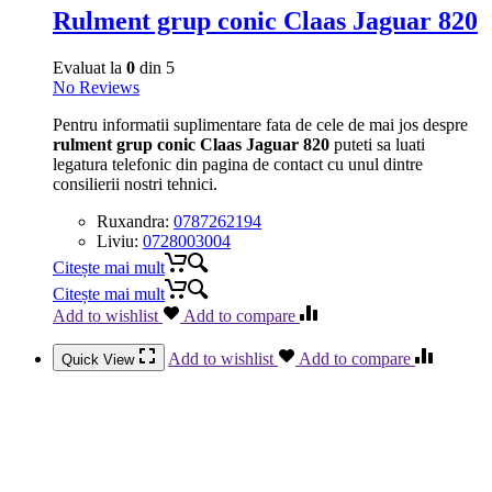
Rulment grup conic Claas Jaguar 820
Evaluat la
0
din 5
No Reviews
Pentru informatii suplimentare fata de cele de mai jos despre
rulment grup conic Claas Jaguar 820
puteti sa luati
legatura telefonic din pagina de contact cu unul dintre
consilierii nostri tehnici.
Ruxandra:
0787262194
Liviu:
0728003004
Citește mai mult
Citește mai mult
Add to wishlist
Add to compare
Add to wishlist
Add to compare
Quick View