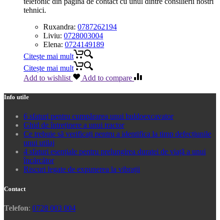
telefonic din pagina de contact cu unul dintre consilierii nostri
tehnici.
Ruxandra:
0787262194
Liviu:
0728003004
Elena:
0724149189
Citește mai mult
Citește mai mult
Add to wishlist
Add to compare
Info utile
6 sfaturi pentru cumpărarea unui buldoexcavator
Ghid de întreținere a unui tractor
Ce trebuie să verificați pentru a identifica la timp defecțiunile
unui utilaj
4 sfaturi esențiale pentru prelungirea duratei de viață a unui
încărcător
Riscuri legate de expunerea la vibrații
Contact
Telefon
:
0728 003 004