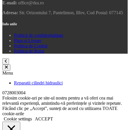
E-mail:
office@rku.ro
Adresa:
Str. Orizontului 7, Pantelimon, Ilfov, Cod Postal: 077145
Info utile
Politică de confidențialitate
Plata si Livrare
Politica de Cookie
Politica de Retur
Menu
Reparatii cilindri hidraulici
0728003004
Folosim cookie-uri pe site-ul nostru pentru a vă oferi cea mai
relevantă experiență, amintindu-vă preferințele și vizitele repetate.
Făcând clic pe „Accept”, sunteți de acord cu utilizarea TOATE
cookie-urile
Cookie settings
ACCEPT