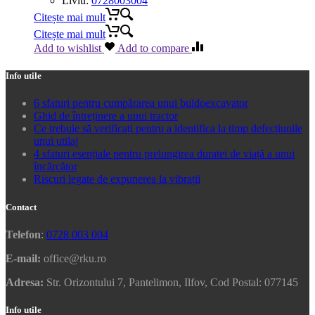
Liviu:
0728003004
Citește mai mult
Citește mai mult
Add to wishlist
Add to compare
Info utile
6 sfaturi pentru cumpărarea unui buldoexcavator
Ghid de întreținere a unui tractor
Ce trebuie să verificați pentru a identifica la timp defecțiunile
unui utilaj
4 sfaturi esențiale pentru prelungirea duratei de viață a unui
încărcător
Riscuri legate de expunerea la vibrații
Contact
Telefon
:
0728 003 004
E-mail:
office@rku.ro
Adresa:
Str. Orizontului 7, Pantelimon, Ilfov, Cod Postal: 077145
Info utile