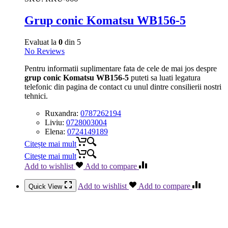
Grup conic Komatsu WB156-5
Evaluat la
0
din 5
No Reviews
Pentru informatii suplimentare fata de cele de mai jos despre
grup conic Komatsu WB156-5
puteti sa luati legatura
telefonic din pagina de contact cu unul dintre consilierii nostri
tehnici.
Ruxandra:
0787262194
Liviu:
0728003004
Elena:
0724149189
Citește mai mult
Citește mai mult
Add to wishlist
Add to compare
Add to wishlist
Add to compare
Quick View