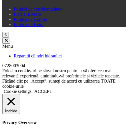
Politică de confidențialitate
Plata si Livrare
Politica de Cookie
Politica de Retur
Menu
Reparatii cilindri hidraulici
0728003004
Folosim cookie-uri pe site-ul nostru pentru a vă oferi cea mai
relevantă experiență, amintindu-vă preferințele și vizitele repetate.
Făcând clic pe „Accept”, sunteți de acord cu utilizarea TOATE
cookie-urile
Cookie settings
ACCEPT
Închide
Privacy Overview