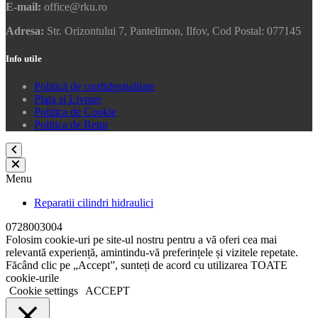
E-mail:
office@rku.ro
Adresa:
Str. Orizontului 7, Pantelimon, Ilfov, Cod Postal: 077145
Info utile
Politică de confidențialitate
Plata si Livrare
Politica de Cookie
Politica de Retur
Menu
Reparatii cilindri hidraulici
0728003004
Folosim cookie-uri pe site-ul nostru pentru a vă oferi cea mai
relevantă experiență, amintindu-vă preferințele și vizitele repetate.
Făcând clic pe „Accept”, sunteți de acord cu utilizarea TOATE
cookie-urile
Cookie settings
ACCEPT