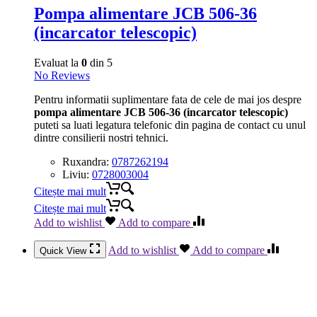
Pompa alimentare JCB 506-36
(incarcator telescopic)
Evaluat la
0
din 5
No Reviews
Pentru informatii suplimentare fata de cele de mai jos despre
pompa alimentare JCB 506-36 (incarcator telescopic)
puteti sa luati legatura telefonic din pagina de contact cu unul
dintre consilierii nostri tehnici.
Ruxandra:
0787262194
Liviu:
0728003004
Citește mai mult
Citește mai mult
Add to wishlist
Add to compare
Add to wishlist
Add to compare
Quick View