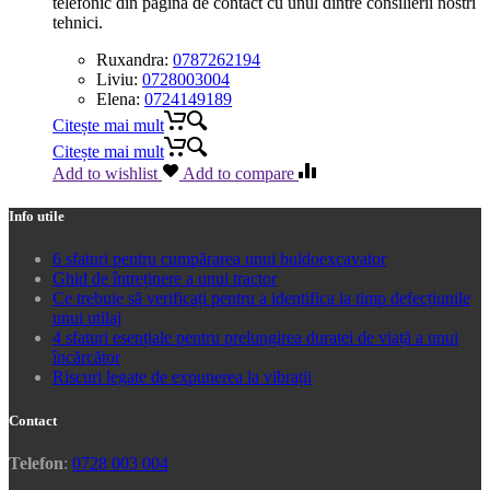
telefonic din pagina de contact cu unul dintre consilierii nostri
tehnici.
Ruxandra:
0787262194
Liviu:
0728003004
Elena:
0724149189
Citește mai mult
Citește mai mult
Add to wishlist
Add to compare
Info utile
6 sfaturi pentru cumpărarea unui buldoexcavator
Ghid de întreținere a unui tractor
Ce trebuie să verificați pentru a identifica la timp defecțiunile
unui utilaj
4 sfaturi esențiale pentru prelungirea duratei de viață a unui
încărcător
Riscuri legate de expunerea la vibrații
Contact
Telefon
:
0728 003 004