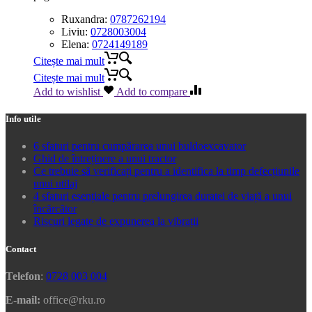
Ruxandra:
0787262194
Liviu:
0728003004
Elena:
0724149189
Citește mai mult
Citește mai mult
Add to wishlist
Add to compare
Info utile
6 sfaturi pentru cumpărarea unui buldoexcavator
Ghid de întreținere a unui tractor
Ce trebuie să verificați pentru a identifica la timp defecțiunile
unui utilaj
4 sfaturi esențiale pentru prelungirea duratei de viață a unui
încărcător
Riscuri legate de expunerea la vibrații
Contact
Telefon
:
0728 003 004
E-mail:
office@rku.ro