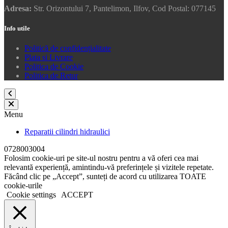
Adresa:
Str. Orizontului 7, Pantelimon, Ilfov, Cod Postal: 077145
Info utile
Politică de confidențialitate
Plata si Livrare
Politica de Cookie
Politica de Retur
Menu
Reparatii cilindri hidraulici
0728003004
Folosim cookie-uri pe site-ul nostru pentru a vă oferi cea mai
relevantă experiență, amintindu-vă preferințele și vizitele repetate.
Făcând clic pe „Accept”, sunteți de acord cu utilizarea TOATE
cookie-urile
Cookie settings
ACCEPT