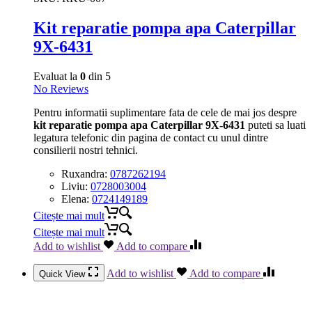
Kit reparatie pompa apa Caterpillar
9X-6431
Evaluat la
0
din 5
No Reviews
Pentru informatii suplimentare fata de cele de mai jos despre
kit reparatie pompa apa Caterpillar 9X-6431
puteti sa luati
legatura telefonic din pagina de contact cu unul dintre
consilierii nostri tehnici.
Ruxandra:
0787262194
Liviu:
0728003004
Elena:
0724149189
Citește mai mult
Citește mai mult
Add to wishlist
Add to compare
Add to wishlist
Add to compare
Quick View