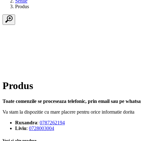
Senile
Produs
Produs
Toate comenzile se proceseaza telefonic, prin email sau pe whatsap
Va stam la dispozitie cu mare placere pentru orice informatie dorita
Ruxandra
:
0787262194
Liviu
:
0728003004
Vezi si alte produse