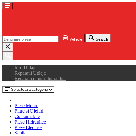
Vehicle
Search
Info Utilaje
Reparatii Utilaje
Reparatii cilindri hidraulici
Selecteaza categorie
Piese Motor
Filtre si Uleiuri
Consumabile
Piese Hidraulice
Piese Electrice
Senile