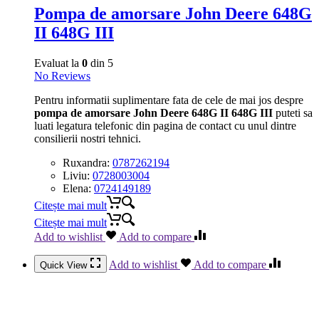
Pompa de amorsare John Deere 648G
II 648G III
Evaluat la
0
din 5
No Reviews
Pentru informatii suplimentare fata de cele de mai jos despre
pompa de amorsare John Deere 648G II 648G III
puteti sa
luati legatura telefonic din pagina de contact cu unul dintre
consilierii nostri tehnici.
Ruxandra:
0787262194
Liviu:
0728003004
Elena:
0724149189
Citește mai mult
Citește mai mult
Add to wishlist
Add to compare
Add to wishlist
Add to compare
Quick View