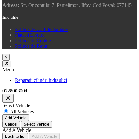
Adresa:
Str. Orizontului 7, Pantelimon, Ilfov, Cod Postal: 077145
Info utile
Politică de confidențialitate
Plata si Livrare
Politica de Cookie
Politica de Retur
Menu
Reparatii cilindri hidraulici
0728003004
Close
Select Vehicle
All Vehicles
Add Vehicle
Cancel
Select Vehicle
Add A Vehicle
Back to list
Add A Vehicle