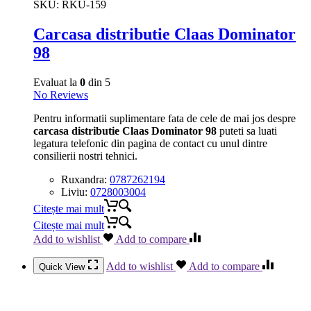
SKU:
RKU-159
Carcasa distributie Claas Dominator
98
Evaluat la
0
din 5
No Reviews
Pentru informatii suplimentare fata de cele de mai jos despre
carcasa distributie Claas Dominator 98
puteti sa luati
legatura telefonic din pagina de contact cu unul dintre
consilierii nostri tehnici.
Ruxandra:
0787262194
Liviu:
0728003004
Citește mai mult
Citește mai mult
Add to wishlist
Add to compare
Add to wishlist
Add to compare
Quick View