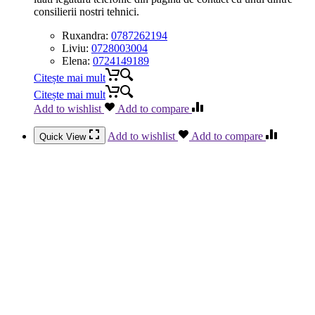
consilierii nostri tehnici.
Ruxandra:
0787262194
Liviu:
0728003004
Elena:
0724149189
Citește mai mult
Citește mai mult
Add to wishlist
Add to compare
Add to wishlist
Add to compare
Quick View