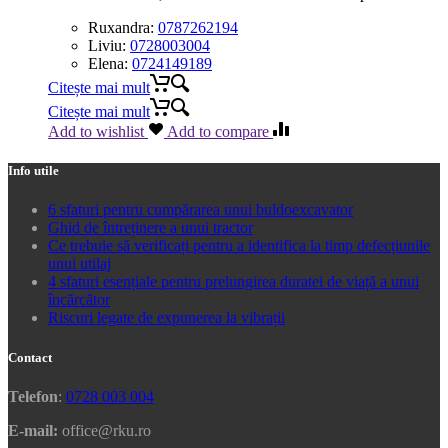
Ruxandra:
0787262194
Liviu:
0728003004
Elena:
0724149189
Citește mai mult
Citește mai mult
Add to wishlist
Add to compare
Info utile
6 sfaturi pentru cumpărarea unui buldoexcavator
Ghid de întreținere a unui tractor
Ce trebuie să verificați pentru a identifica la timp defecțiunile
unui utilaj
4 sfaturi esențiale pentru prelungirea duratei de viață a unui
încărcător
Riscuri legate de expunerea la vibrații
Contact
Telefon
:
0728 003 004
E-mail:
office@rku.ro