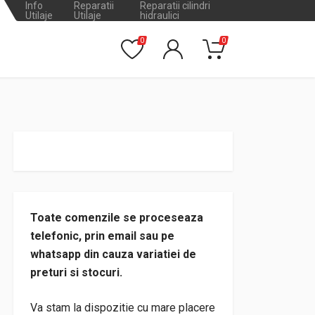
Info
Reparatii
Reparatii cilindri
Utilaje
Utilaje
hidraulici
0
0
Toate comenzile se proceseaza
telefonic, prin email sau pe
whatsapp din cauza variatiei de
preturi si stocuri.
Va stam la dispozitie cu mare placere