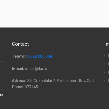
Contact
In
Telefon
:
0728 003 004
E-mail:
office@rku.ro
Adresa:
Str. Orizontului 7, Pantelimon, Ilfov, Cod
Postal: 077145
ață