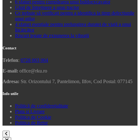
6 sfaturi pentru cumpărarea unui buldoexcavator
Ghid de întreținere a unui tractor
Ce trebuie să verificați pentru a identifica la timp defecțiunile
unui utilaj
4 sfaturi esențiale pentru prelungirea duratei de viață a unui
încărcător
Riscuri legate de expunerea la vibrații
Contact
Telefon
:
0728 003 004
E-mail:
office@rku.ro
Adresa:
Str. Orizontului 7, Pantelimon, Ilfov, Cod Postal: 077145
Info utile
Politică de confidențialitate
Plata si Livrare
Politica de Cookie
Politica de Retur