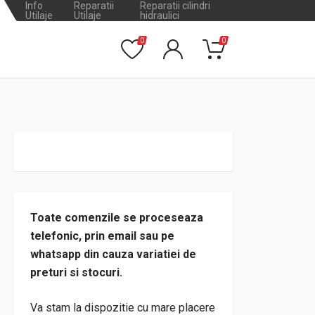
Info
Reparatii
Reparatii cilindri
Utilaje
Utilaje
hidraulici
0
0
Toate comenzile se proceseaza
telefonic, prin email sau pe
whatsapp din cauza variatiei de
preturi si stocuri.
Va stam la dispozitie cu mare placere