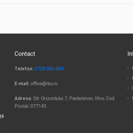
Contact
In
Telefon
:
0728 003 004
E-mail:
office@rku.ro
Adresa:
Str. Orizontului 7, Pantelimon, Ilfov, Cod
Postal: 077145
ață