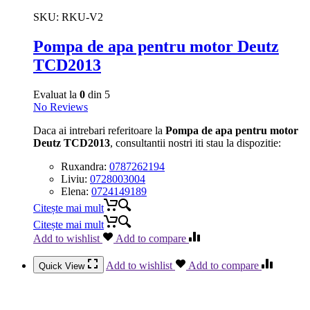
SKU:
RKU-V2
Pompa de apa pentru motor Deutz
TCD2013
Evaluat la
0
din 5
No Reviews
Daca ai intrebari referitoare la
Pompa de apa pentru motor
Deutz TCD2013
, consultantii nostri iti stau la dispozitie:
Ruxandra:
0787262194
Liviu:
0728003004
Elena:
0724149189
Citește mai mult
Citește mai mult
Add to wishlist
Add to compare
Add to wishlist
Add to compare
Quick View