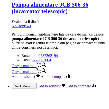
Pompa alimentare JCB 506-36
(incarcator telescopic)
Evaluat la
0
din 5
No Reviews
Pentru informatii suplimentare fata de cele de mai jos despre
pompa alimentare JCB 506-36 (incarcator telescopic)
puteti sa luati legatura telefonic din pagina de contact cu unul
dintre consilierii nostri tehnici.
Ruxandra:
0787262194
Liviu:
0728003004
Citește mai mult
Citește mai mult
Add to wishlist
Add to compare
Add to wishlist
Add to compare
Quick View