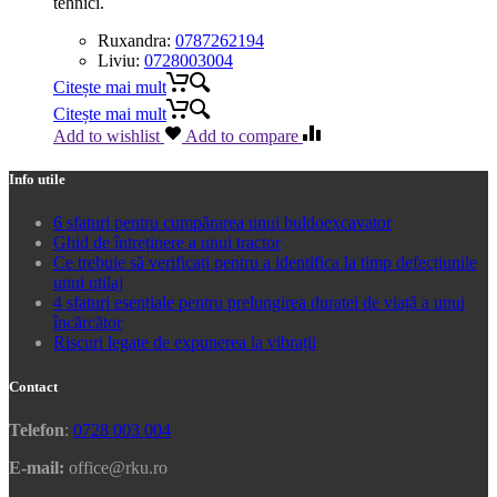
tehnici.
Ruxandra:
0787262194
Liviu:
0728003004
Citește mai mult
Citește mai mult
Add to wishlist
Add to compare
Info utile
6 sfaturi pentru cumpărarea unui buldoexcavator
Ghid de întreținere a unui tractor
Ce trebuie să verificați pentru a identifica la timp defecțiunile
unui utilaj
4 sfaturi esențiale pentru prelungirea duratei de viață a unui
încărcător
Riscuri legate de expunerea la vibrații
Contact
Telefon
:
0728 003 004
E-mail:
office@rku.ro