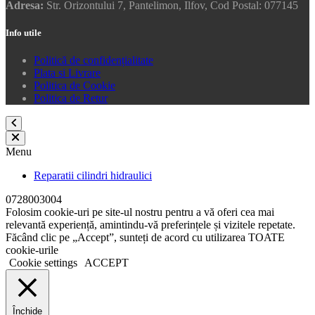
Adresa:
Str. Orizontului 7, Pantelimon, Ilfov, Cod Postal: 077145
Info utile
Politică de confidențialitate
Plata si Livrare
Politica de Cookie
Politica de Retur
Menu
Reparatii cilindri hidraulici
0728003004
Folosim cookie-uri pe site-ul nostru pentru a vă oferi cea mai
relevantă experiență, amintindu-vă preferințele și vizitele repetate.
Făcând clic pe „Accept”, sunteți de acord cu utilizarea TOATE
cookie-urile
Cookie settings
ACCEPT
Închide