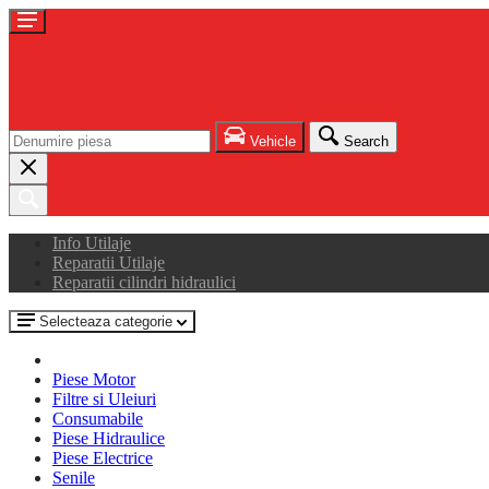
Vehicle
Search
Info Utilaje
Reparatii Utilaje
Reparatii cilindri hidraulici
Selecteaza categorie
Piese Motor
Filtre si Uleiuri
Consumabile
Piese Hidraulice
Piese Electrice
Senile