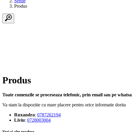
Senile
Produs
Produs
Toate comenzile se proceseaza telefonic, prin email sau pe whatsap
Va stam la dispozitie cu mare placere pentru orice informatie dorita
Ruxandra
:
0787262194
Liviu
:
0728003004
Vezi si alte produse