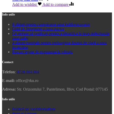
Add to wishlist
Add to compare
Info utile
6 sfaturi pentru cumpărarea unui buldoexcavator
Ghid de întreținere a unui tractor
Ce trebuie să verificați pentru a identifica la timp defecțiunile
unui utilaj
4 sfaturi esențiale pentru prelungirea duratei de viață a unui
încărcător
Riscuri legate de expunerea la vibrații
Contact
Telefon
:
0728 003 004
E-mail:
office@rku.ro
Adresa:
Str. Orizontului 7, Pantelimon, Ilfov, Cod Postal: 077145
Info utile
Politică de confidențialitate
Plata si Livrare