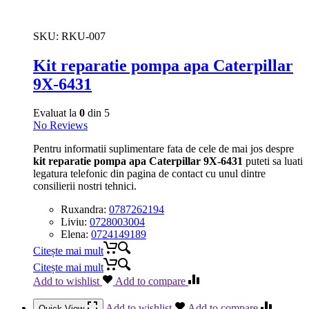
SKU:
RKU-007
Kit reparatie pompa apa Caterpillar
9X-6431
Evaluat la
0
din 5
No Reviews
Pentru informatii suplimentare fata de cele de mai jos despre
kit reparatie pompa apa Caterpillar 9X-6431
puteti sa luati
legatura telefonic din pagina de contact cu unul dintre
consilierii nostri tehnici.
Ruxandra:
0787262194
Liviu:
0728003004
Elena:
0724149189
Citește mai mult
Citește mai mult
Add to wishlist
Add to compare
Add to wishlist
Add to compare
Quick View