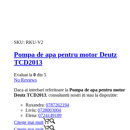
SKU:
RKU-V2
Pompa de apa pentru motor Deutz
TCD2013
Evaluat la
0
din 5
No Reviews
Daca ai intrebari referitoare la
Pompa de apa pentru motor
Deutz TCD2013
, consultantii nostri iti stau la dispozitie:
Ruxandra:
0787262194
Liviu:
0728003004
Elena:
0724149189
Citește mai mult
Citește mai mult