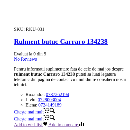
SKU:
RKU-031
Rulment butuc Carraro 134238
Evaluat la
0
din 5
No Reviews
Pentru informatii suplimentare fata de cele de mai jos despre
rulment butuc Carraro 134238
puteti sa luati legatura
telefonic din pagina de contact cu unul dintre consilierii nostri
tehnici.
Ruxandra:
0787262194
Liviu:
0728003004
Elena:
0724149189
Citește mai mult
Citește mai mult
Add to wishlist
Add to compare