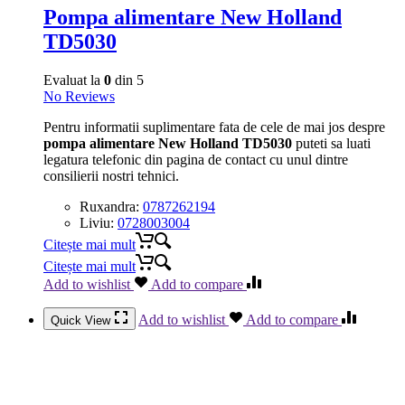
Pompa alimentare New Holland
TD5030
Evaluat la
0
din 5
No Reviews
Pentru informatii suplimentare fata de cele de mai jos despre
pompa alimentare New Holland TD5030
puteti sa luati
legatura telefonic din pagina de contact cu unul dintre
consilierii nostri tehnici.
Ruxandra:
0787262194
Liviu:
0728003004
Citește mai mult
Citește mai mult
Add to wishlist
Add to compare
Add to wishlist
Add to compare
Quick View