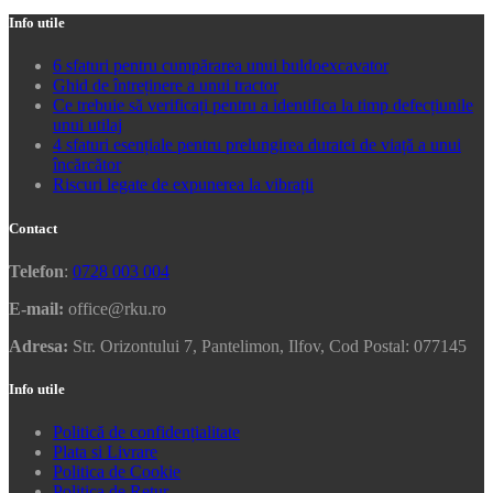
Info utile
6 sfaturi pentru cumpărarea unui buldoexcavator
Ghid de întreținere a unui tractor
Ce trebuie să verificați pentru a identifica la timp defecțiunile
unui utilaj
4 sfaturi esențiale pentru prelungirea duratei de viață a unui
încărcător
Riscuri legate de expunerea la vibrații
Contact
Telefon
:
0728 003 004
E-mail:
office@rku.ro
Adresa:
Str. Orizontului 7, Pantelimon, Ilfov, Cod Postal: 077145
Info utile
Politică de confidențialitate
Plata si Livrare
Politica de Cookie
Politica de Retur