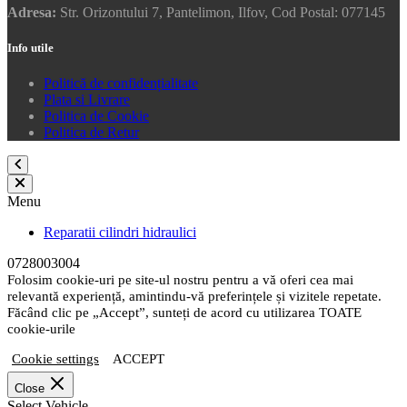
Adresa:
Str. Orizontului 7, Pantelimon, Ilfov, Cod Postal: 077145
Info utile
Politică de confidențialitate
Plata si Livrare
Politica de Cookie
Politica de Retur
Menu
Reparatii cilindri hidraulici
0728003004
Folosim cookie-uri pe site-ul nostru pentru a vă oferi cea mai
relevantă experiență, amintindu-vă preferințele și vizitele repetate.
Făcând clic pe „Accept”, sunteți de acord cu utilizarea TOATE
cookie-urile
Cookie settings
ACCEPT
Close
Select Vehicle