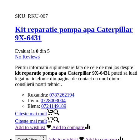
SKU:
RKU-007
Kit reparatie pompa apa Caterpillar
9X-6431
Evaluat la
0
din 5
No Reviews
Pentru informatii suplimentare fata de cele de mai jos despre
kit reparatie pompa apa Caterpillar 9X-6431
puteti sa luati
legatura telefonic din pagina de contact cu unul dintre
consilierii nostri tehnici.
Ruxandra:
0787262194
Liviu:
0728003004
Elena:
0724149189
Citește mai mult
Citește mai mult
Add to wishlist
Add to compare
Add to wishlist
Add to compare
Quick View