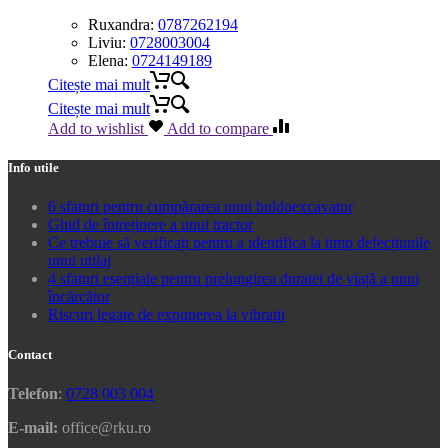
Ruxandra:
0787262194
Liviu:
0728003004
Elena:
0724149189
Citește mai mult
Citește mai mult
Add to wishlist
Add to compare
Info utile
6 sfaturi pentru cumpărarea unui buldoexcavator
Ghid de întreținere a unui tractor
Ce trebuie să verificați pentru a identifica la timp defecțiunile
unui utilaj
4 sfaturi esențiale pentru prelungirea duratei de viață a unui
încărcător
Riscuri legate de expunerea la vibrații
Contact
Telefon
:
0728 003 004
E-mail:
office@rku.ro