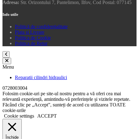
Adresa:
Str. Orizontului 7, Pantelimon, Ilfov, Cod Postal: 077145
Info utile
Politică de confidențialitate
Plata si Livrare
Politica de Cookie
Politica de Retur
Menu
Reparatii cilindri hidraulici
0728003004
Folosim cookie-uri pe site-ul nostru pentru a vă oferi cea mai
relevantă experiență, amintindu-vă preferințele și vizitele repetate.
Făcând clic pe „Accept”, sunteți de acord cu utilizarea TOATE
cookie-urile
Cookie settings
ACCEPT
Închide