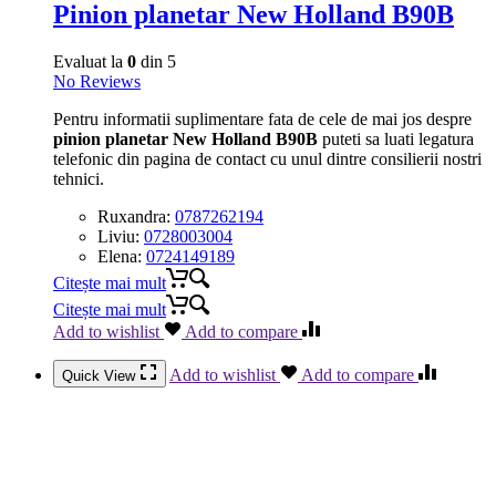
Pinion planetar New Holland B90B
Evaluat la
0
din 5
No Reviews
Pentru informatii suplimentare fata de cele de mai jos despre
pinion planetar New Holland B90B
puteti sa luati legatura
telefonic din pagina de contact cu unul dintre consilierii nostri
tehnici.
Ruxandra:
0787262194
Liviu:
0728003004
Elena:
0724149189
Citește mai mult
Citește mai mult
Add to wishlist
Add to compare
Add to wishlist
Add to compare
Quick View