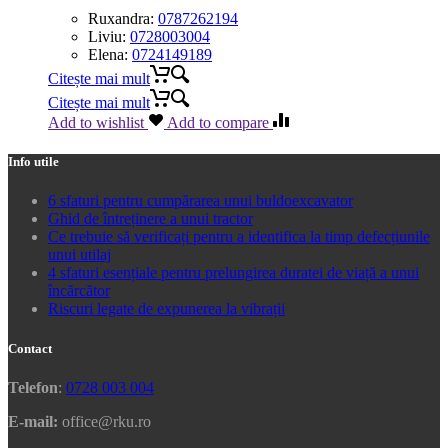
Ruxandra:
0787262194
Liviu:
0728003004
Elena:
0724149189
Citește mai mult
Citește mai mult
Add to wishlist
Add to compare
Info utile
6 sfaturi pentru cumpărarea unui buldoexcavator
Ghid de întreținere a unui tractor
Ce trebuie să verificați pentru a identifica la timp defecțiunile
unui utilaj
4 sfaturi esențiale pentru prelungirea duratei de viață a unui
încărcător
Riscuri legate de expunerea la vibrații
Contact
Telefon
:
0728 003 004
E-mail:
office@rku.ro