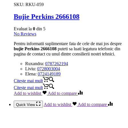
SKU:
RKU-059
Bujie Perkins 2666108
Evaluat la
0
din 5
No Reviews
Pentru informatii suplimentare fata de cele de mai jos despre
bujie Perkins 2666108
puteti sa luati legatura telefonic din
pagina de contact cu unul dintre consilierii nostri tehnici.
Ruxandra:
0787262194
Liviu:
0728003004
Elena:
0724149189
Citește mai mult
Citește mai mult
Add to wishlist
Add to compare
Add to wishlist
Add to compare
Quick View