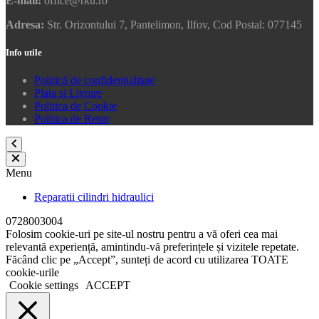
E-mail:
office@rku.ro
Adresa:
Str. Orizontului 7, Pantelimon, Ilfov, Cod Postal: 077145
Info utile
Politică de confidențialitate
Plata si Livrare
Politica de Cookie
Politica de Retur
Menu
Reparatii cilindri hidraulici
0728003004
Folosim cookie-uri pe site-ul nostru pentru a vă oferi cea mai
relevantă experiență, amintindu-vă preferințele și vizitele repetate.
Făcând clic pe „Accept”, sunteți de acord cu utilizarea TOATE
cookie-urile
Cookie settings
ACCEPT