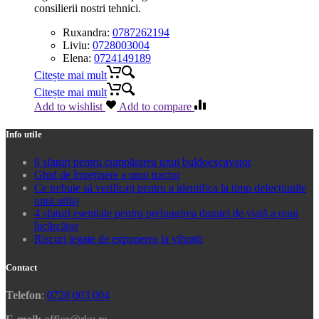
consilierii nostri tehnici.
Ruxandra:
0787262194
Liviu:
0728003004
Elena:
0724149189
Citește mai mult
Citește mai mult
Add to wishlist
Add to compare
Info utile
6 sfaturi pentru cumpărarea unui buldoexcavator
Ghid de întreținere a unui tractor
Ce trebuie să verificați pentru a identifica la timp defecțiunile
unui utilaj
4 sfaturi esențiale pentru prelungirea duratei de viață a unui
încărcător
Riscuri legate de expunerea la vibrații
Contact
Telefon
:
0728 003 004