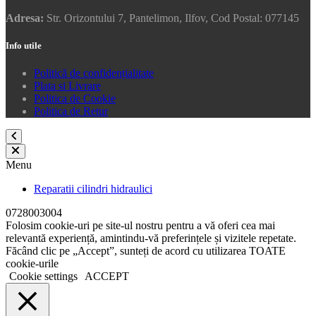
Adresa:
Str. Orizontului 7, Pantelimon, Ilfov, Cod Postal: 077145
Info utile
Politică de confidențialitate
Plata si Livrare
Politica de Cookie
Politica de Retur
Menu
Reparatii cilindri hidraulici
0728003004
Folosim cookie-uri pe site-ul nostru pentru a vă oferi cea mai
relevantă experiență, amintindu-vă preferințele și vizitele repetate.
Făcând clic pe „Accept”, sunteți de acord cu utilizarea TOATE
cookie-urile
Cookie settings
ACCEPT