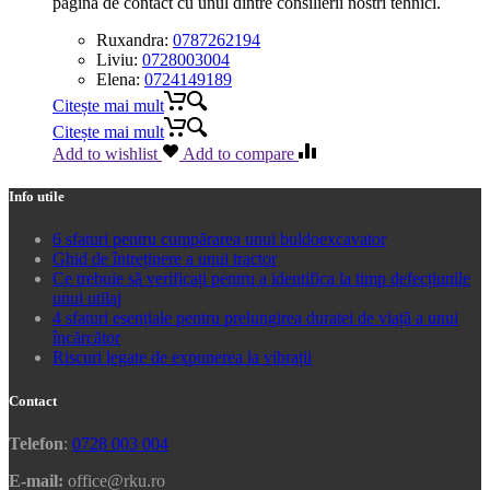
pagina de contact cu unul dintre consilierii nostri tehnici.
Ruxandra:
0787262194
Liviu:
0728003004
Elena:
0724149189
Citește mai mult
Citește mai mult
Add to wishlist
Add to compare
Info utile
6 sfaturi pentru cumpărarea unui buldoexcavator
Ghid de întreținere a unui tractor
Ce trebuie să verificați pentru a identifica la timp defecțiunile
unui utilaj
4 sfaturi esențiale pentru prelungirea duratei de viață a unui
încărcător
Riscuri legate de expunerea la vibrații
Contact
Telefon
:
0728 003 004
E-mail:
office@rku.ro