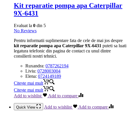
Kit reparatie pompa apa Caterpillar
9X-6431
Evaluat la
0
din 5
No Reviews
Pentru informatii suplimentare fata de cele de mai jos despre
kit reparatie pompa apa Caterpillar 9X-6431
puteti sa luati
legatura telefonic din pagina de contact cu unul dintre
consilierii nostri tehnici.
Ruxandra:
0787262194
Liviu:
0728003004
Elena:
0724149189
Citește mai mult
Citește mai mult
Add to wishlist
Add to compare
Add to wishlist
Add to compare
Quick View